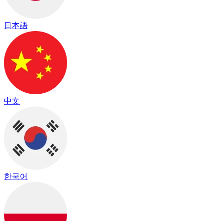
日本語
中文
한국어