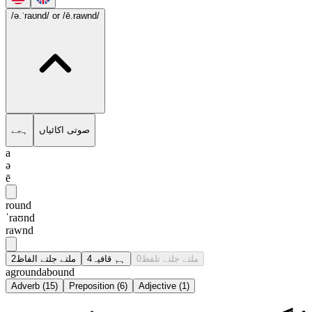
/ə.ˈraʊnd/
or /ē.rawnd/
صوتی اکائیاں
ہجے
a
ə
ē
round
ˈraʊnd
rawnd
2
ملتے جلتے الفاظ
4
ہم قافیہ
0
ملتے جلتے تلفظ
aground
abound
Adverb
(
15
)
Preposition
(
6
)
Adjective
(
1
)