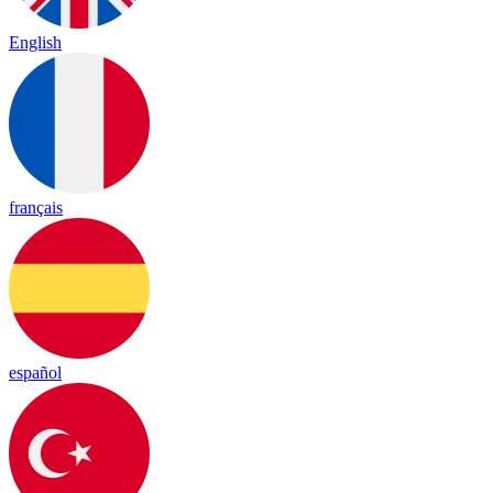
English
français
español