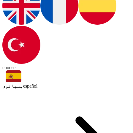
choose
ہسپانوی
español