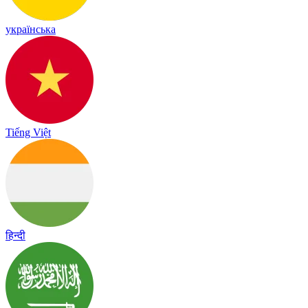
українська
Tiếng Việt
हिन्दी