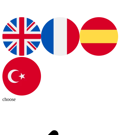
choose