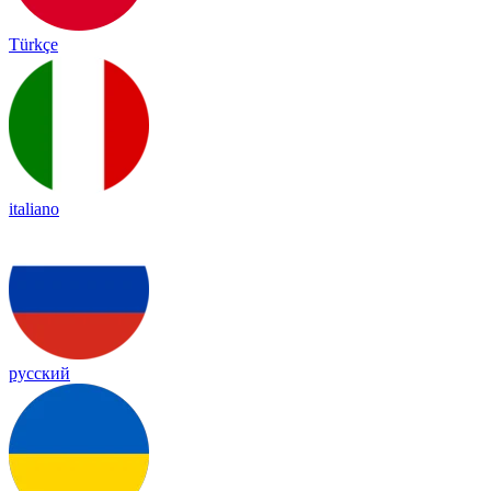
Türkçe
italiano
русский