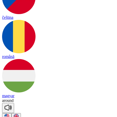
čeština
română
magyar
a
round