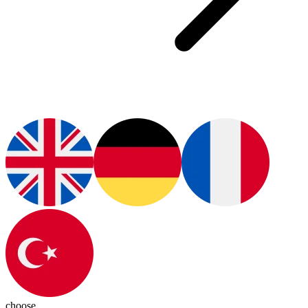
choose