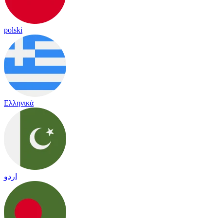
polski
Ελληνικά
اردو