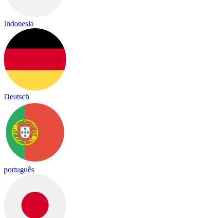
Indonesia
Deutsch
português