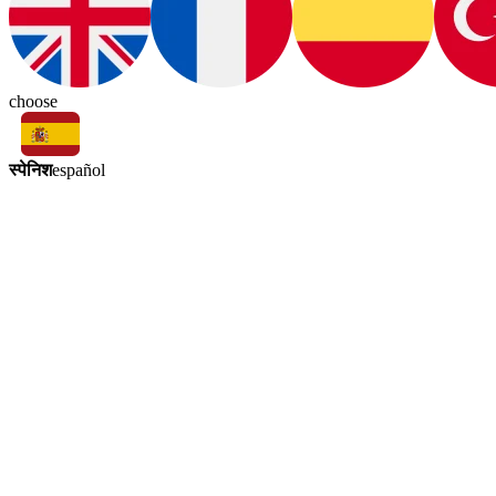
choose
स्पेनिश
español