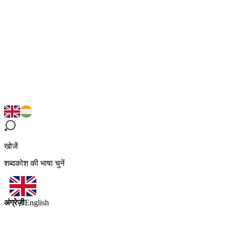
खोजें
शब्दकोश की भाषा चुनें
अंग्रेज़ी
English