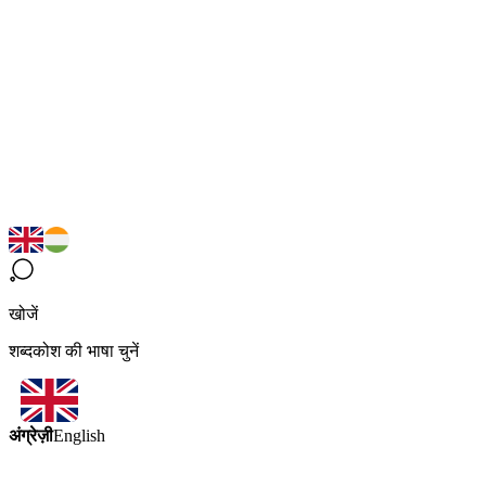
खोजें
शब्दकोश की भाषा चुनें
अंग्रेज़ी
English