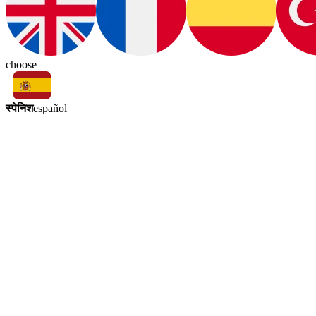
choose
स्पेनिश
español