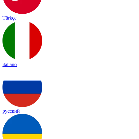
Türkçe
italiano
русский