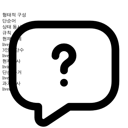
형태적 구성
단순어
상태 동사
규칙
현재 시제
live
3인칭 단수
lives
현재분사
living
단순 과거
lived
과거분사
lived