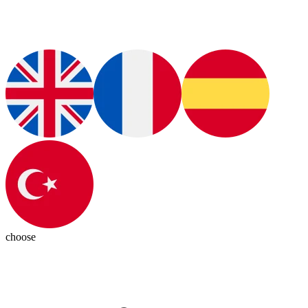
choose