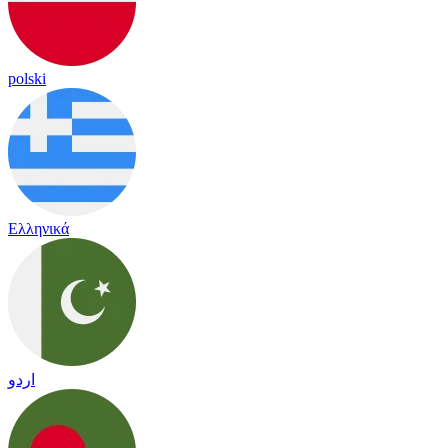
polski
Ελληνικά
اردو