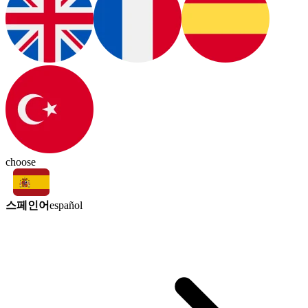
choose
스페인어
español