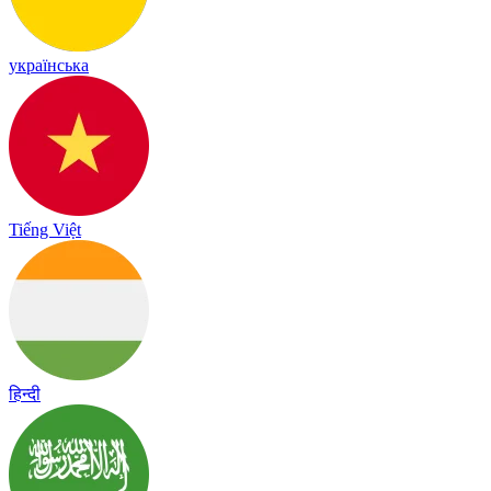
українська
Tiếng Việt
हिन्दी