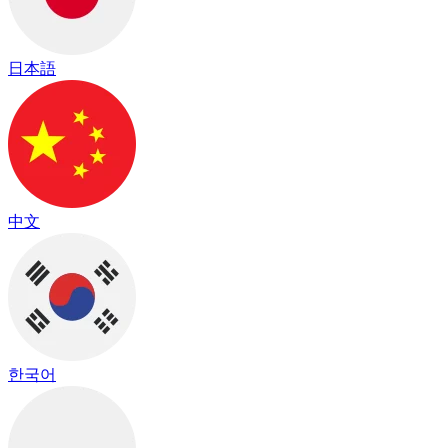
日本語
中文
한국어