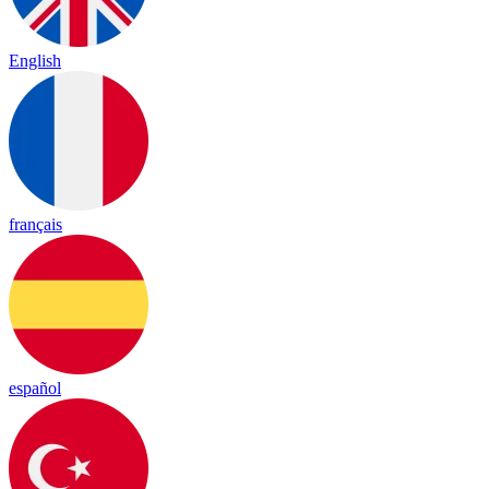
English
français
español