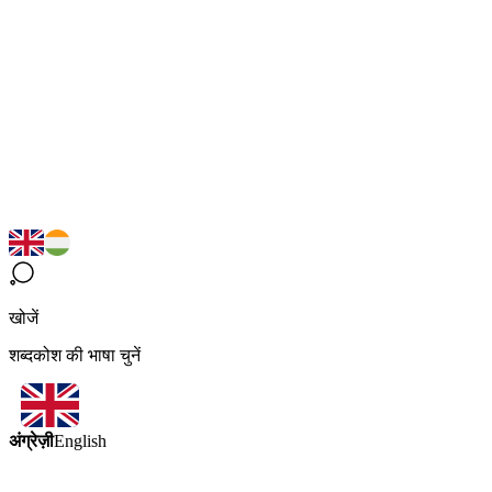
खोजें
शब्दकोश की भाषा चुनें
अंग्रेज़ी
English