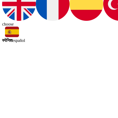
choose
स्पेनिश
español