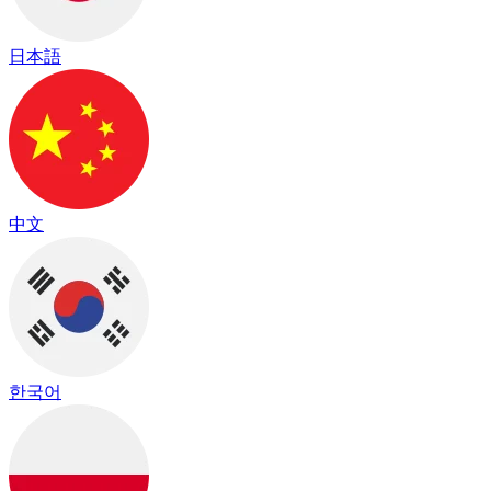
日本語
中文
한국어