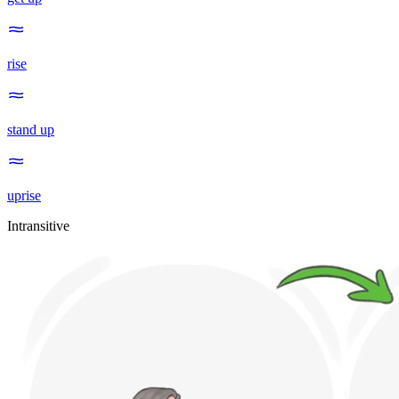
rise
stand up
uprise
Intransitive