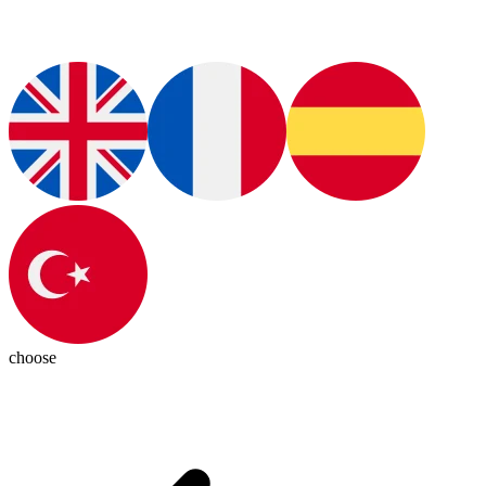
choose