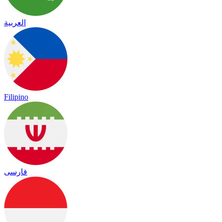
العربية
Filipino
فارسی