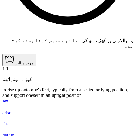
وہ بالکونی پر
کھڑے ہو کر
ہوا کو محسوس کرنا پسند کرتا
ہے۔
مزید مثالیں
1
.
1
اٹھنا
,
کھڑے ہونا
to rise up onto one's feet, typically from a seated or lying position,
and support oneself in an upright position
arise
get up