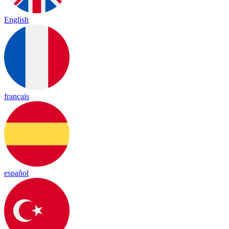
English
français
español