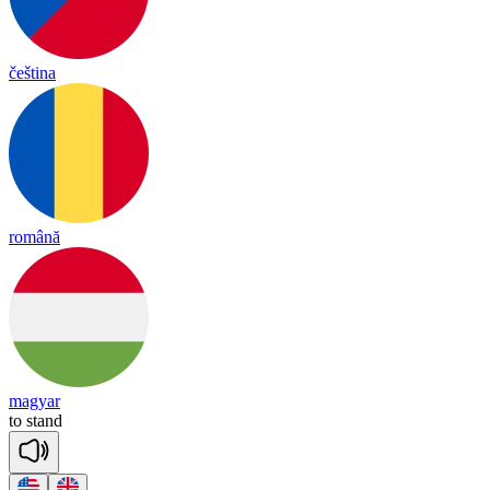
čeština
română
magyar
to
stand