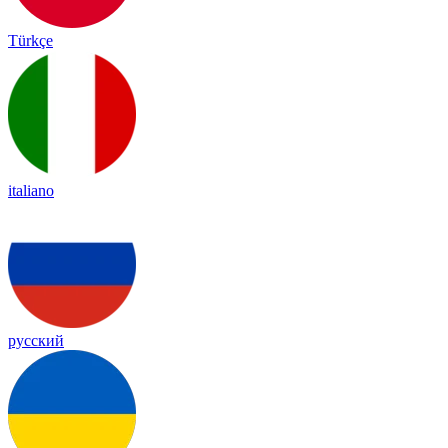
Türkçe
italiano
русский