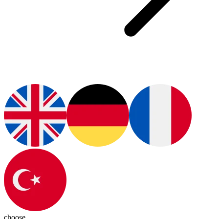
choose