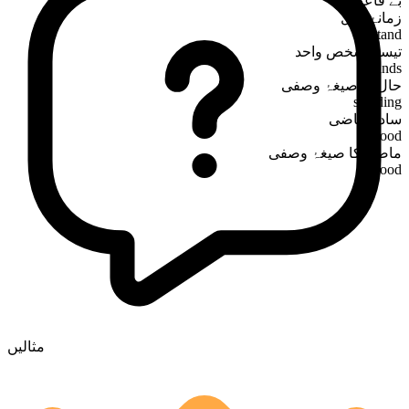
بے قاعدہ
زمانۂ حال
stand
تیسرا شخص واحد
stands
حال کا صیغۂ وصفی
standing
سادہ ماضی
stood
ماضی کا صیغۂ وصفی
stood
مثالیں