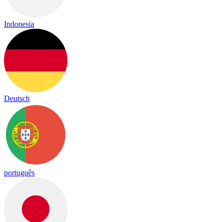
Indonesia
Deutsch
português