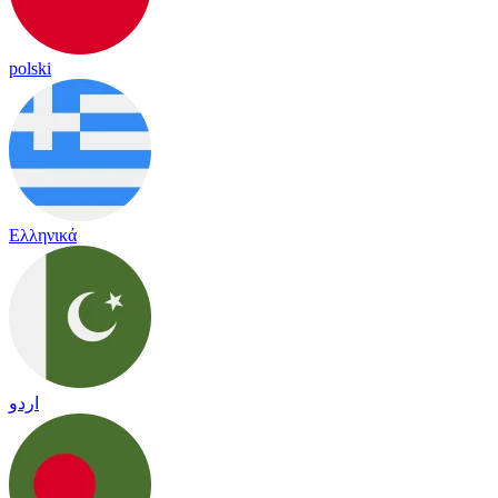
polski
Ελληνικά
اردو