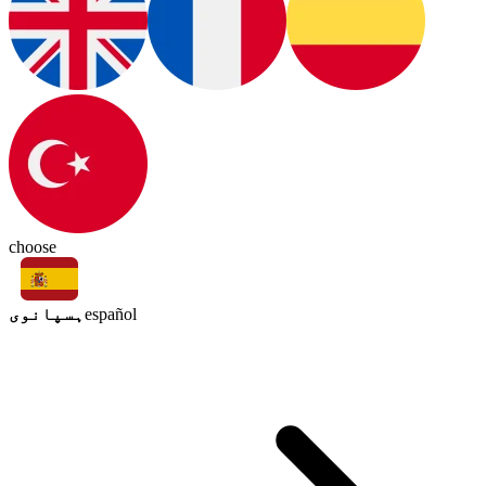
choose
ہسپانوی
español