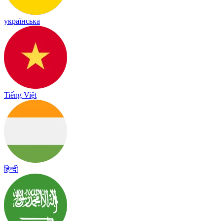
українська
Tiếng Việt
हिन्दी