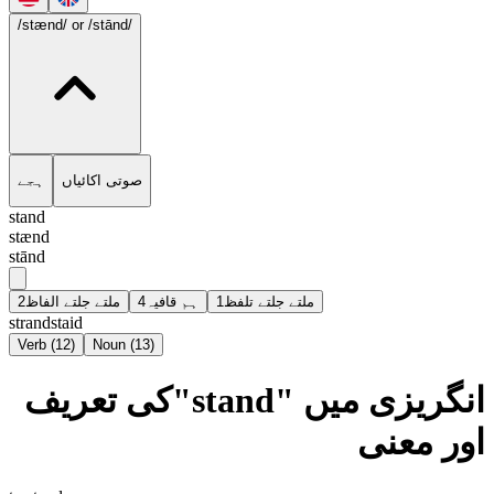
/stænd/
or /stānd/
صوتی اکائیاں
ہجے
stand
stænd
stānd
2
ملتے جلتے الفاظ
4
ہم قافیہ
1
ملتے جلتے تلفظ
strand
staid
Verb
(
12
)
Noun
(
13
)
انگریزی میں "stand"کی تعریف
اور معنی