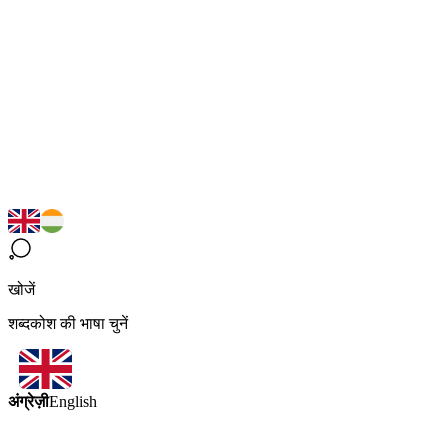
खोजें
शब्दकोश की भाषा चुनें
अंग्रेज़ी
English