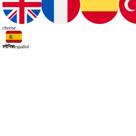
choose
स्पेनिश
español