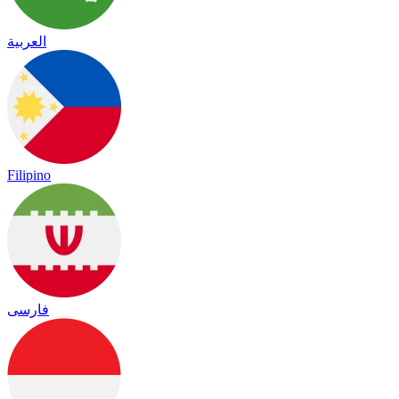
العربية
Filipino
فارسی