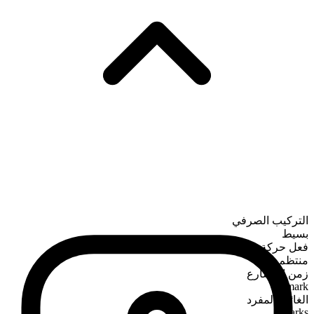
التركيب الصرفي
بسيط
فعل حركة
منتظم
زمن المضارع
mark
الغائب المفرد
marks