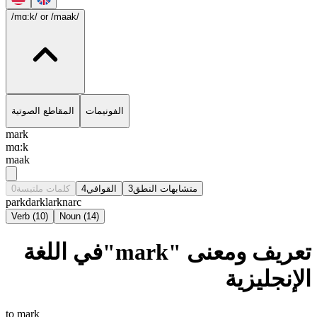
/mɑ:k/
or /maak/
الفونيمات
المقاطع الصوتية
mark
mɑ:k
maak
0
كلمات ملتبسة
4
القوافي
3
متشابهات النطق
park
dark
lark
narc
Verb
(
10
)
Noun
(
14
)
تعريف ومعنى "mark"في اللغة
الإنجليزية
to mark