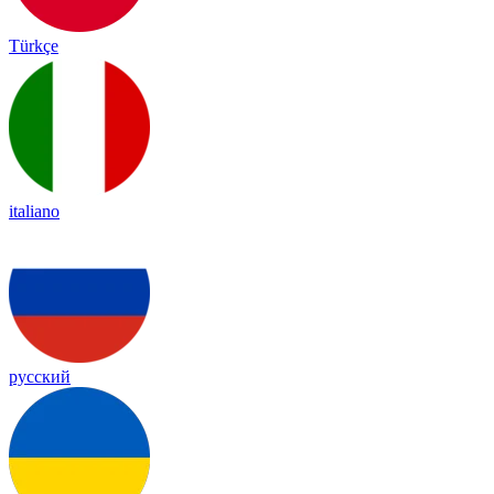
Türkçe
italiano
русский