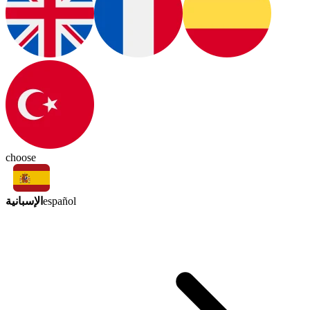
choose
الإسبانية
español