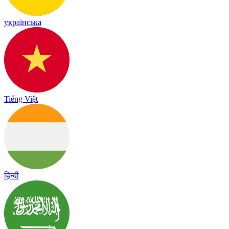
українська
Tiếng Việt
हिन्दी