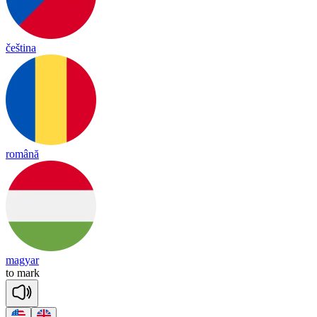
čeština
română
magyar
to
mark