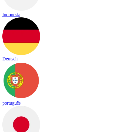
Indonesia
Deutsch
português