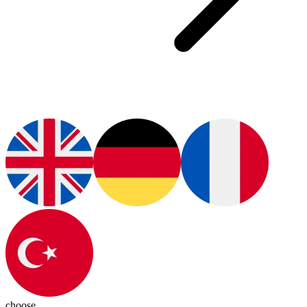
choose