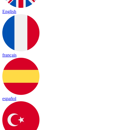
English
français
español