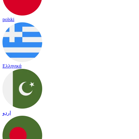
polski
Ελληνικά
اردو