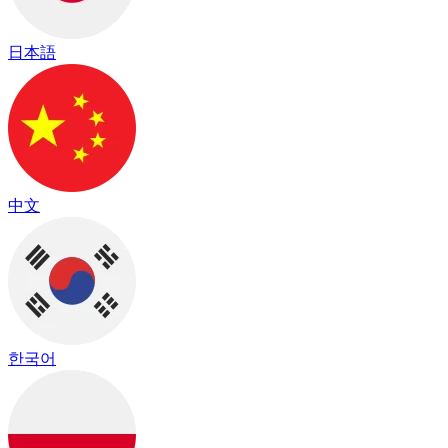
日本語
中文
한국어