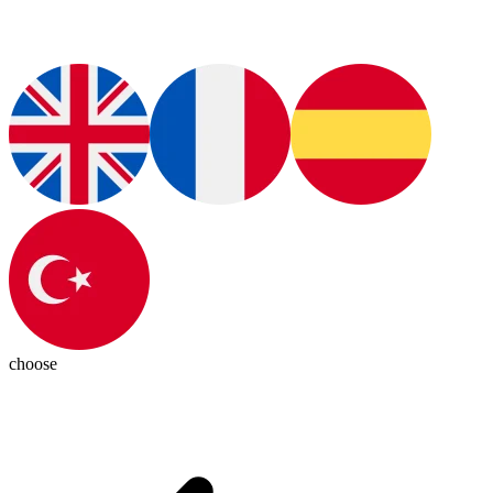
choose