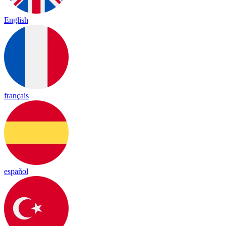
English
français
español