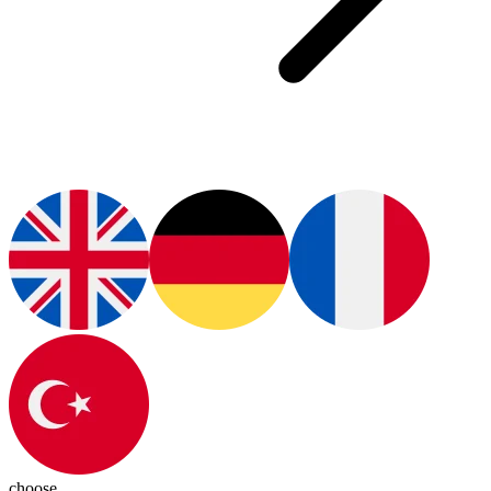
choose