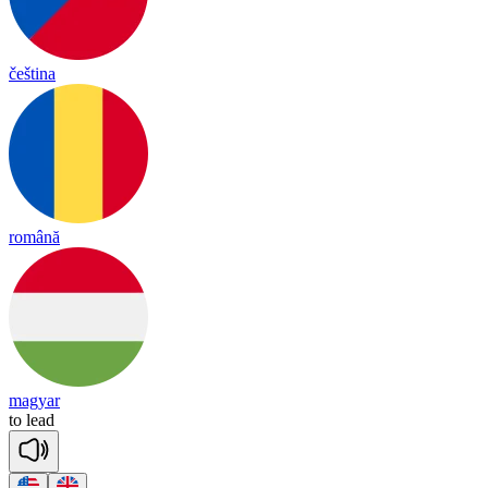
čeština
română
magyar
to
lead