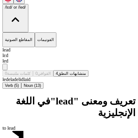
/lɛd/
or /led/
الفونيمات
المقاطع الصوتية
lead
lɛd
led
0
كلمات ملتبسة
0
القوافي
4
متشابهات النطق
lede
lade
lid
laid
Verb
(
5
)
Noun
(
13
)
تعريف ومعنى "lead"في اللغة
الإنجليزية
to lead