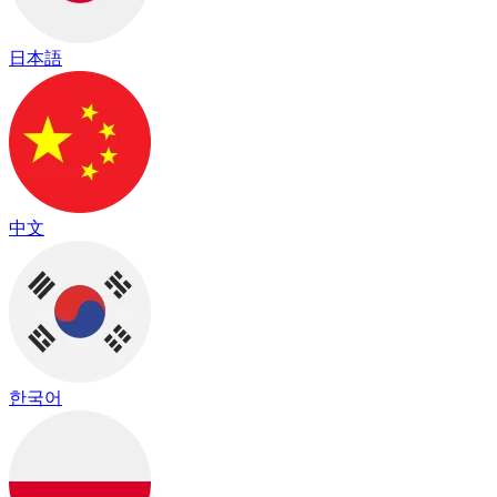
日本語
中文
한국어