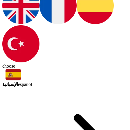
choose
الإسبانية
español