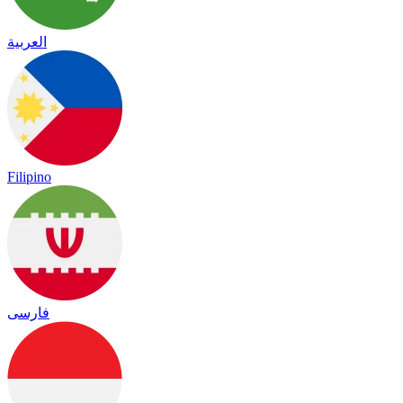
العربية
Filipino
فارسی