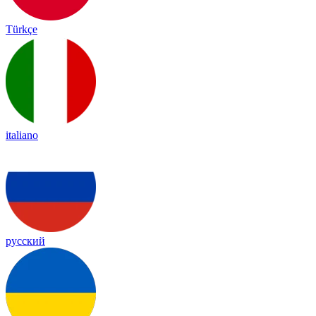
Türkçe
italiano
русский