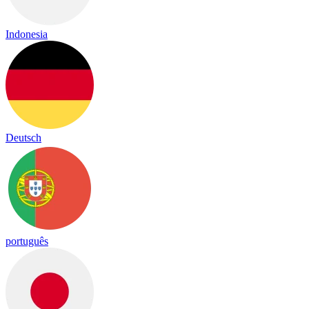
Indonesia
Deutsch
português