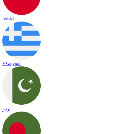
polski
Ελληνικά
اردو