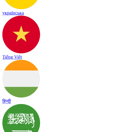
українська
Tiếng Việt
हिन्दी