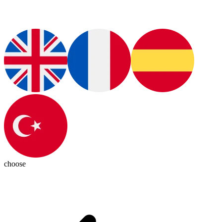
choose