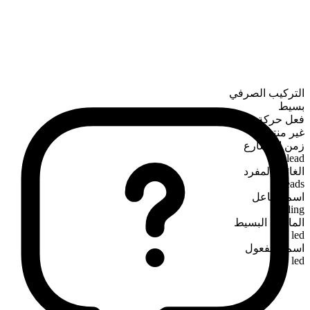
التركيب الصرفي
بسيط
فعل حركة
غير منتظم
زمن المضارع
lead
الغائب المفرد
leads
اسم الفاعل
leading
الماضي البسيط
led
اسم المفعول
led