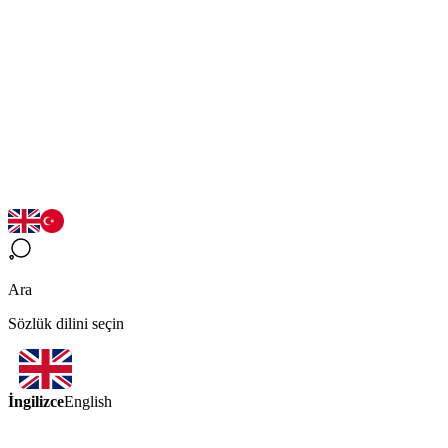
Ara
Sözlük dilini seçin
İngilizce
English