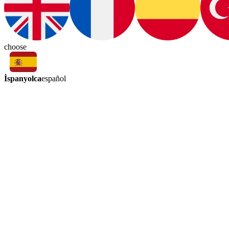
choose
İspanyolca
español