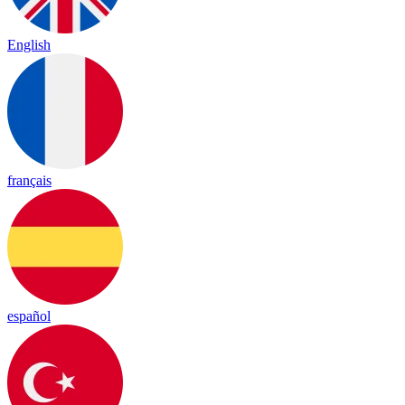
English
français
español