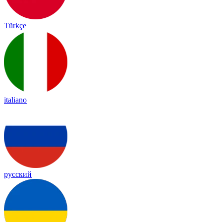
Türkçe
italiano
русский