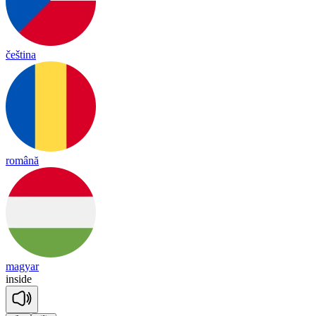
čeština
română
magyar
in
side