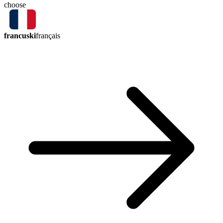
choose
francuski
français