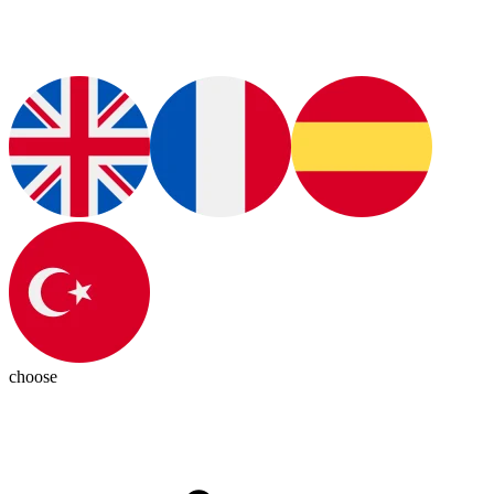
choose