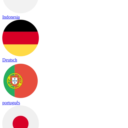
Indonesia
Deutsch
português