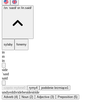
/ɪn.ˈsaɪd/
or /in.said/
sylaby
fonemy
in
ɪn
in
side
ˈsaɪd
said
często mylone
0
rymy
4
podobnie brzmiące
1
undyed
divide
beside
stride
Adverb
(
4
)
Noun
(
2
)
Adjective
(
3
)
Preposition
(
5
)