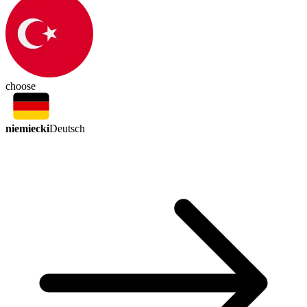
choose
niemiecki
Deutsch