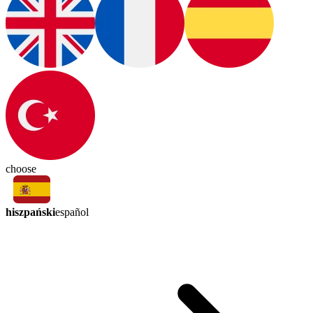
choose
hiszpański
español