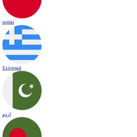
polski
Ελληνικά
اردو