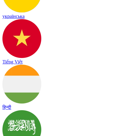
українська
Tiếng Việt
हिन्दी