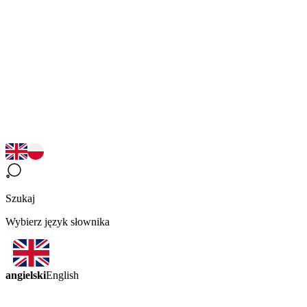
Szukaj
Wybierz język słownika
angielski
English