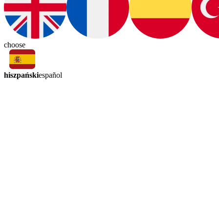
choose
hiszpański
español