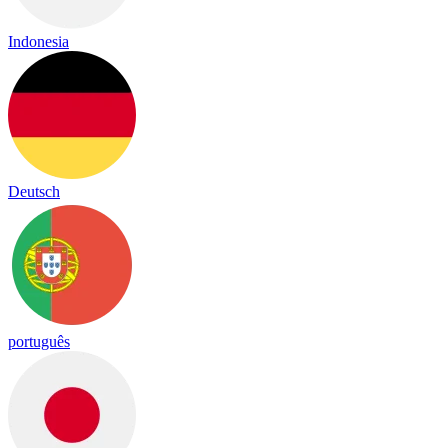
Indonesia
Deutsch
português