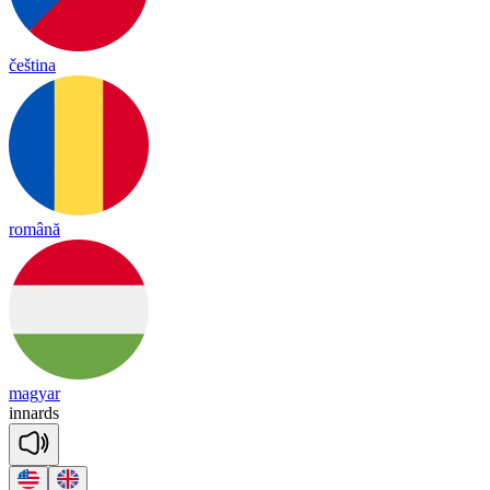
čeština
română
magyar
i
nnards