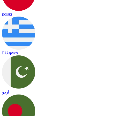
polski
Ελληνικά
اردو