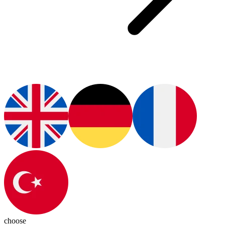
choose