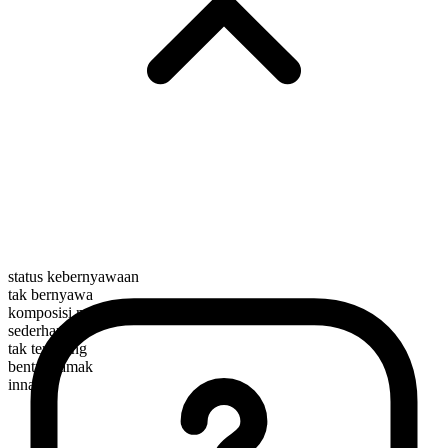
status kebernyawaan
tak bernyawa
komposisi morfologis
sederhana
tak terhitung
bentuk jamak
innards