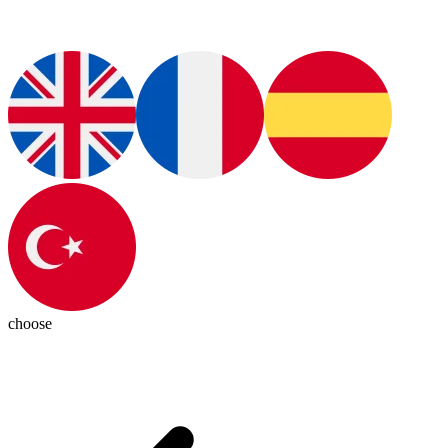
choose