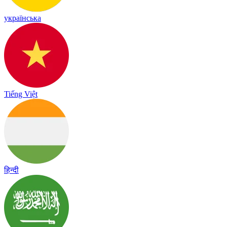
українська
Tiếng Việt
हिन्दी