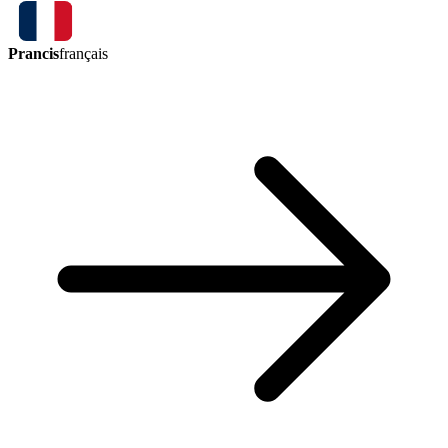
Prancis
français