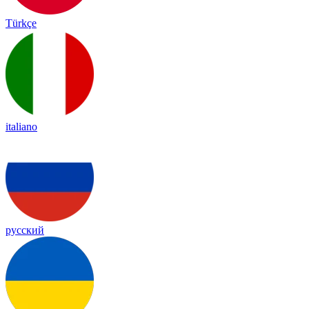
Türkçe
italiano
русский