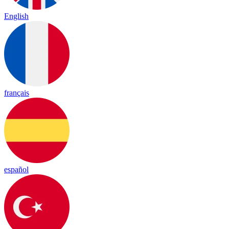
English
français
español