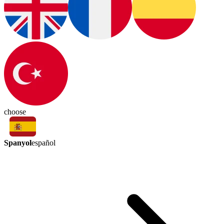
choose
Spanyol
español