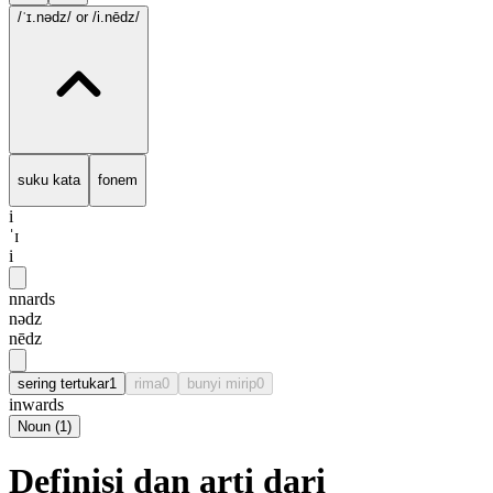
/ˈɪ.nədz/
or /i.nēdz/
suku kata
fonem
i
ˈɪ
i
nnards
nədz
nēdz
sering tertukar
1
rima
0
bunyi mirip
0
inwards
Noun
(
1
)
Definisi dan arti dari