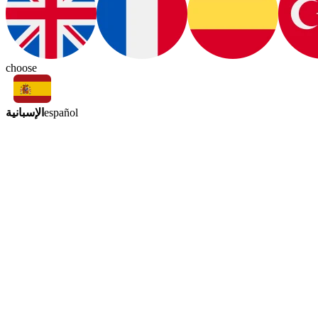
choose
الإسبانية
español