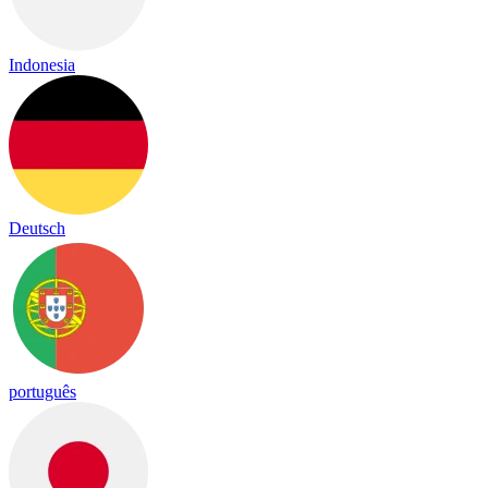
Indonesia
Deutsch
português