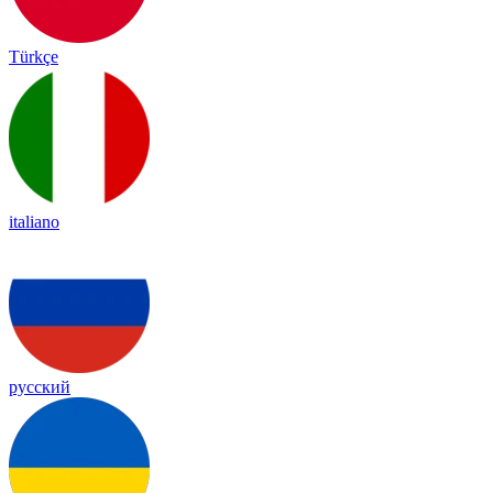
Türkçe
italiano
русский