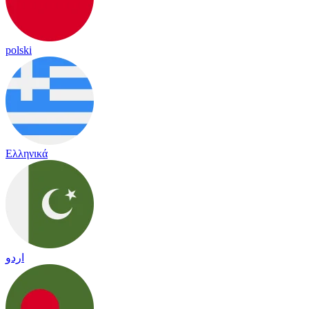
polski
Ελληνικά
اردو