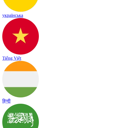
українська
Tiếng Việt
हिन्दी