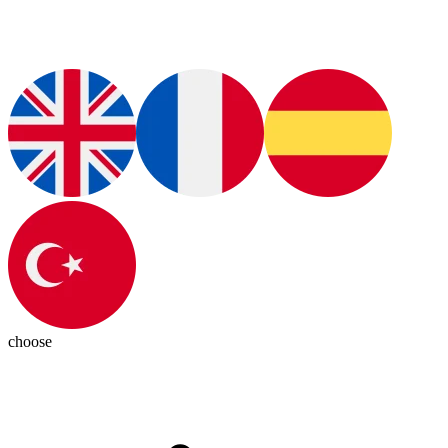
choose