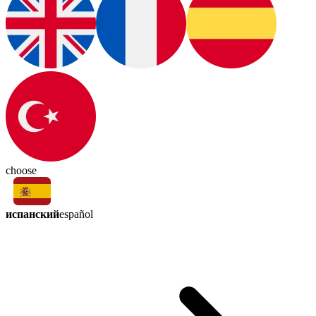
choose
испанский
español