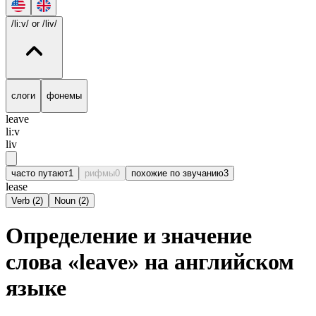
/li:v/
or /liv/
слоги
фонемы
leave
li:v
liv
часто путают
1
рифмы
0
похожие по звучанию
3
lease
Verb
(
2
)
Noun
(
2
)
Определение и значение
слова «leave» на английском
языке