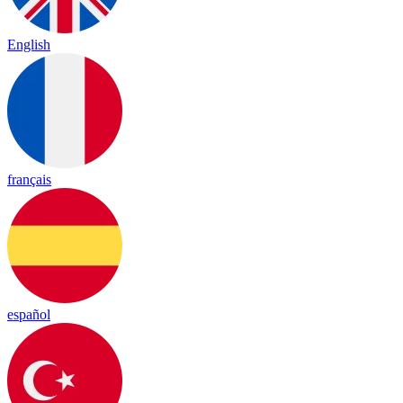
English
français
español