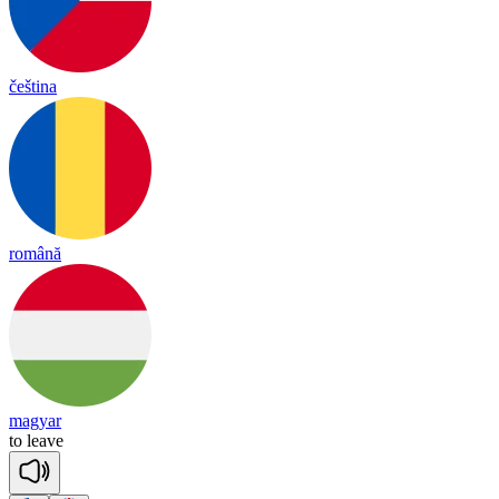
čeština
română
magyar
to
leave