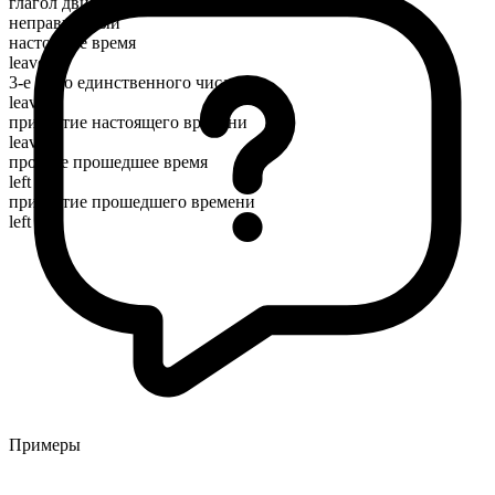
глагол движения
неправильный
настоящее время
leave
3-е лицо единственного числа
leaves
причастие настоящего времени
leaving
простое прошедшее время
left
причастие прошедшего времени
left
Примеры