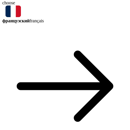
choose
французский
français