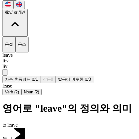
/li:v/
or /liv/
음절
음소
leave
li:v
liv
자주 혼동되는 말
1
각운
0
발음이 비슷한 말
3
lease
Verb
(
2
)
Noun
(
2
)
영어로 "leave"의 정의와 의미
to leave
동사