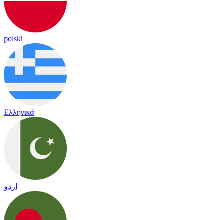
polski
Ελληνικά
اردو