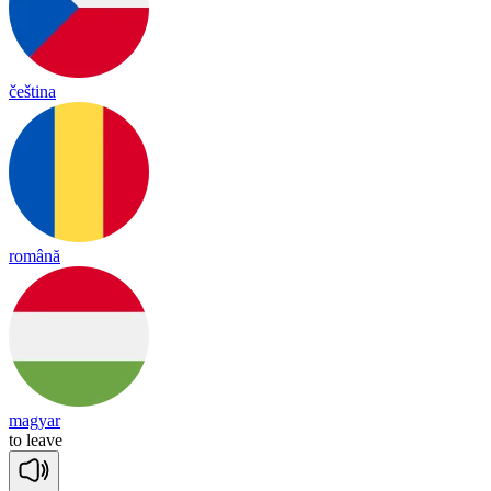
čeština
română
magyar
to
leave