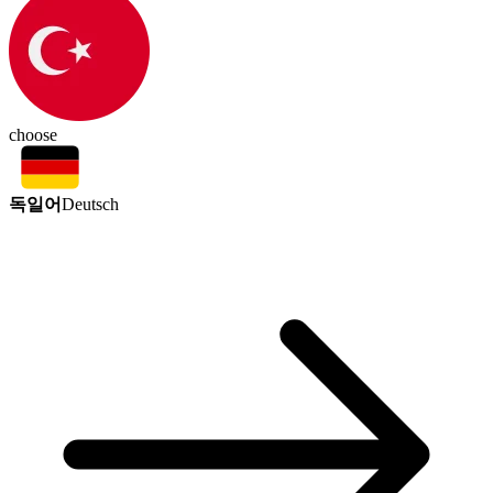
choose
독일어
Deutsch