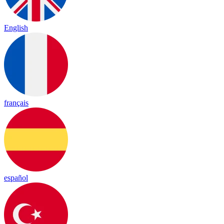
English
français
español