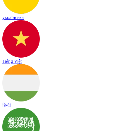
українська
Tiếng Việt
हिन्दी