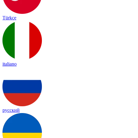
Türkçe
italiano
русский