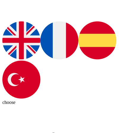
choose