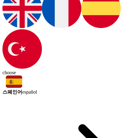
choose
스페인어
español