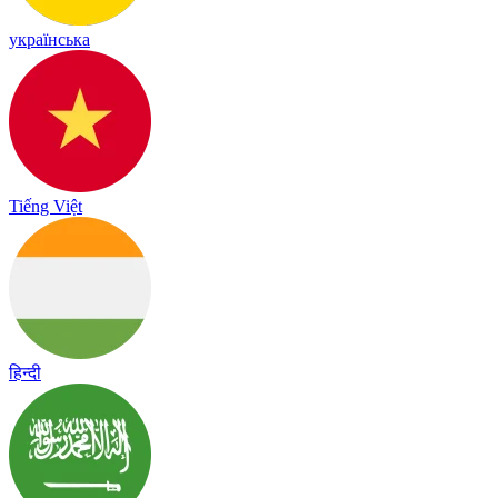
українська
Tiếng Việt
हिन्दी