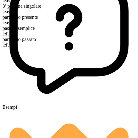
leave
3ª persona singolare
leaves
participio presente
leaving
passato semplice
left
participio passato
left
Esempi