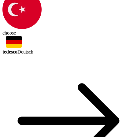
choose
tedesco
Deutsch