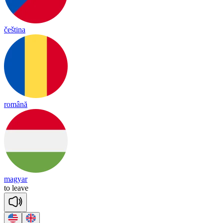
čeština
română
magyar
to
leave