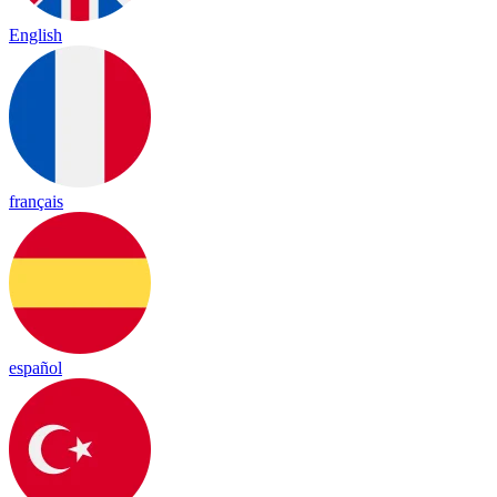
English
français
español