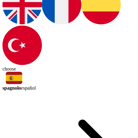
choose
spagnolo
español