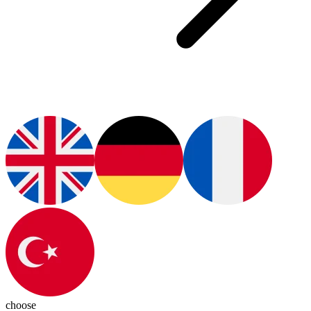
choose