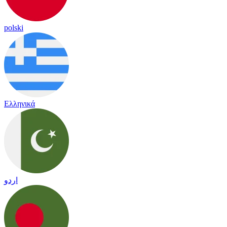
polski
Ελληνικά
اردو