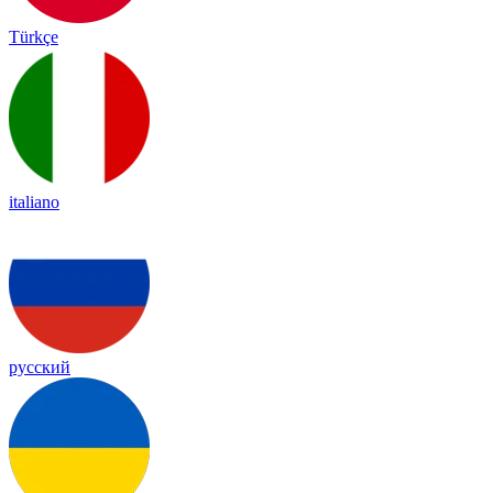
Türkçe
italiano
русский