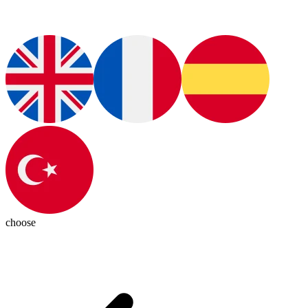
choose