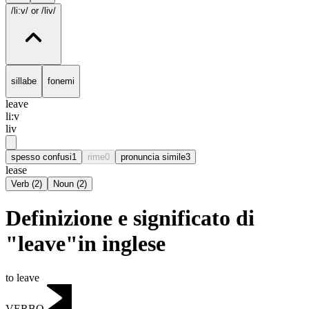
/li:v/
or /liv/
sillabe
fonemi
leave
li:v
liv
spesso confusi
1
rime
0
pronuncia simile
3
lease
Verb
(
2
)
Noun
(
2
)
Definizione e significato di
"leave"in inglese
to leave
VERBO