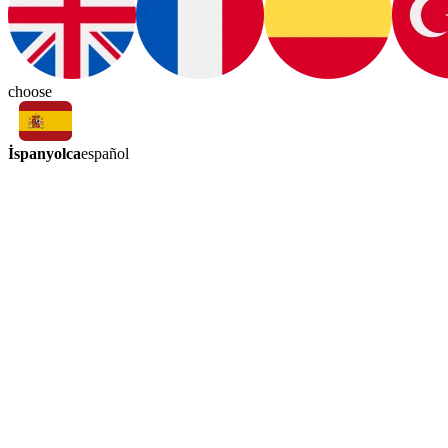
choose
İspanyolca
español