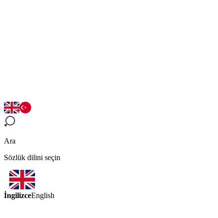
Ara
Sözlük dilini seçin
İngilizce
English