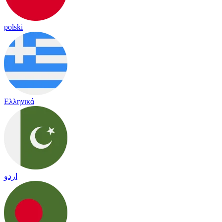
polski
Ελληνικά
اردو