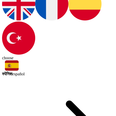
choose
स्पेनिश
español