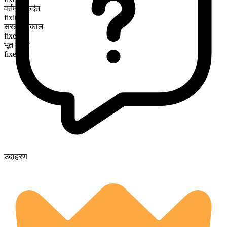
वर्तमान कृदंत
fixing
सरल भूतकाल
fixed
भूत कृदंत
fixed
उदाहरण