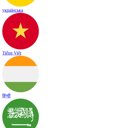
українська
Tiếng Việt
हिन्दी