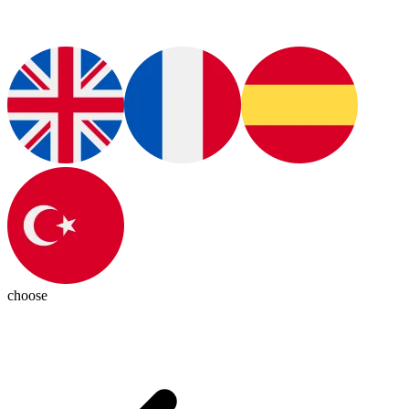
choose