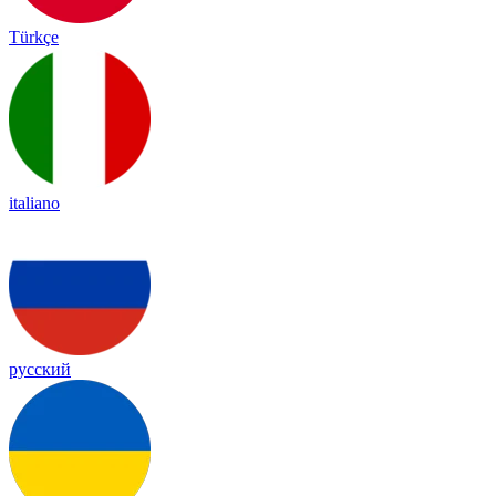
Türkçe
italiano
русский