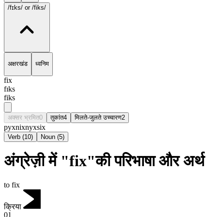
/fɪks/
or /fiks/
अक्षरखंड
ध्वनिम
fix
fɪks
fiks
अक्सर भ्रमित
0
तुकांत
4
मिलते-जुलते उच्चारण
2
pyx
nix
nyx
six
Verb
(
10
)
Noun
(
5
)
अंग्रेज़ी में "fix"की परिभाषा और अर्थ
to fix
क्रिया
01