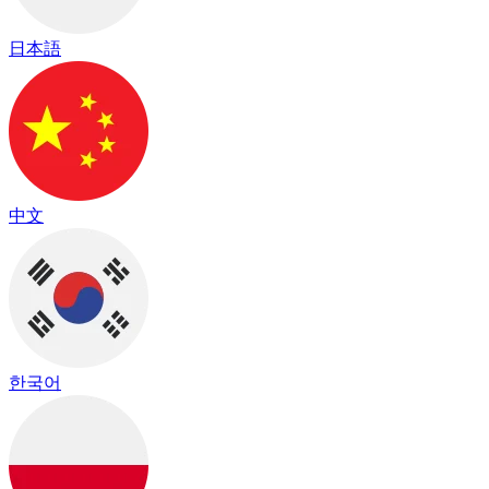
日本語
中文
한국어