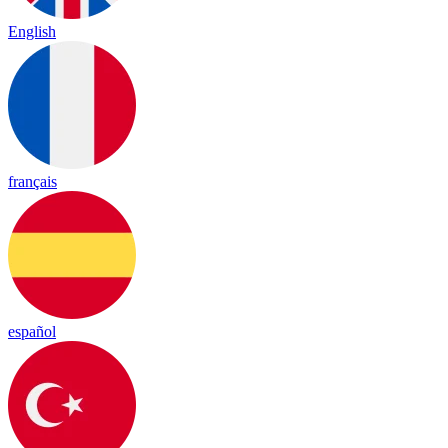
English
français
español