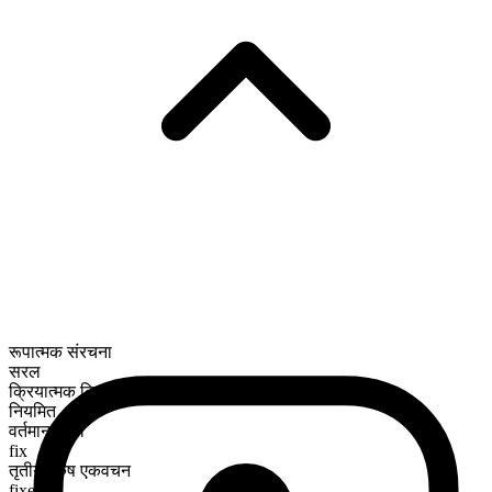
रूपात्मक संरचना
सरल
क्रियात्मक क्रिया
नियमित
वर्तमान काल
fix
तृतीय पुरुष एकवचन
fixes