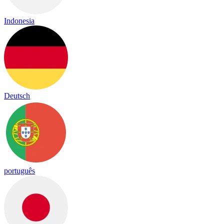
Indonesia
Deutsch
português