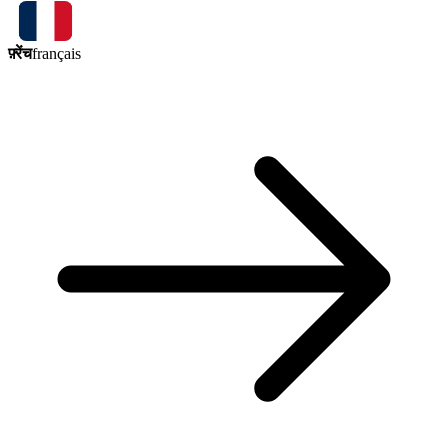
फ़्रेंच
français