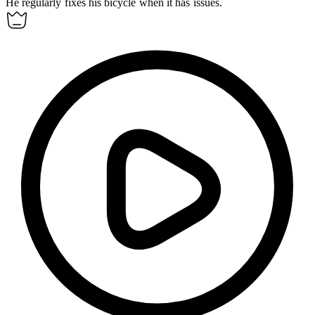
He regularly
fixes
his bicycle when it has issues.