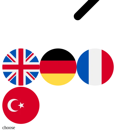
choose