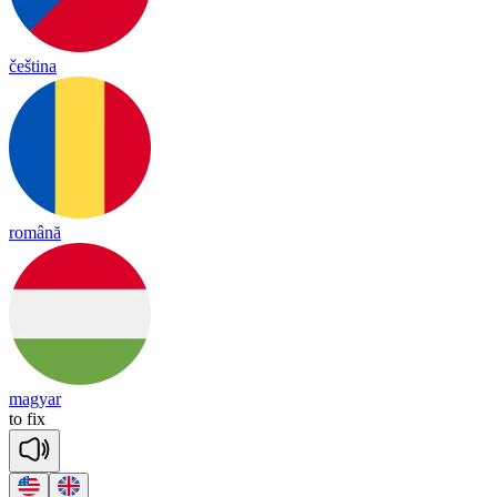
čeština
română
magyar
to
fix