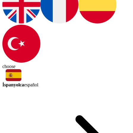
choose
İspanyolca
español