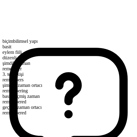
biçimbilimsel yapı
basit
eylem fiili
düzenli
şimdiki zaman
remember
3. tekil kişi
remembers
şimdiki zaman ortacı
remembering
basit geçmiş zaman
remembered
geçmiş zaman ortacı
remembered