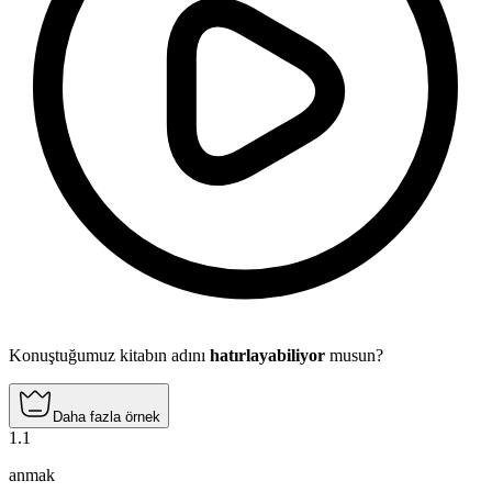
Konuştuğumuz kitabın adını
hatırlayabiliyor
musun?
Daha fazla örnek
1
.
1
anmak