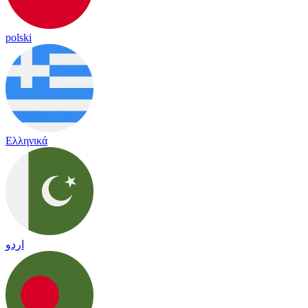
polski
Ελληνικά
اردو