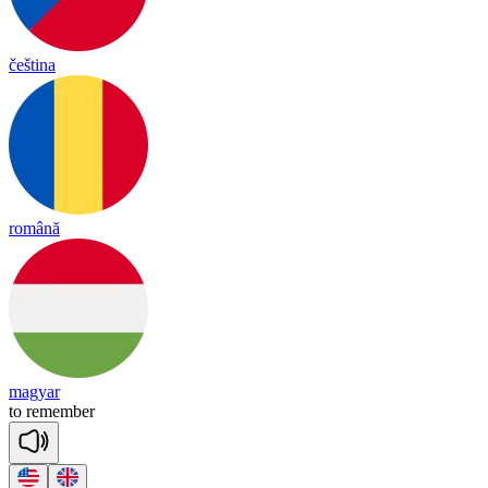
čeština
română
magyar
to
re
mem
ber