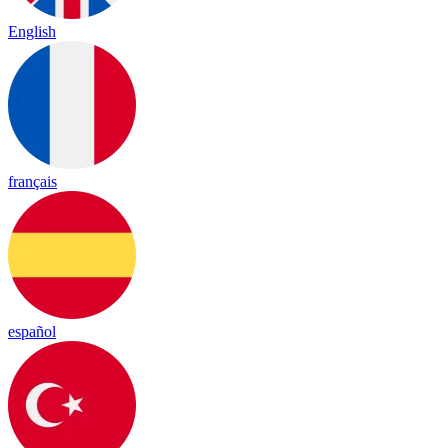
English
français
español