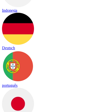
Indonesia
Deutsch
português