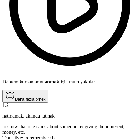
Deprem kurbanlarını
anmak
için mum yaktılar.
Daha fazla örnek
1
.
2
hatırlamak
,
aklında tutmak
to show that one cares about someone by giving them present,
money, etc.
Transitive
:
to remember
sb