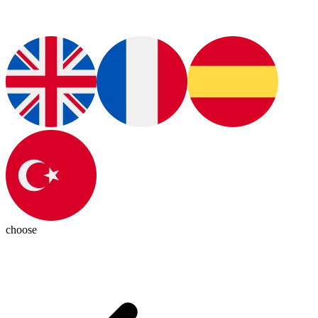
choose