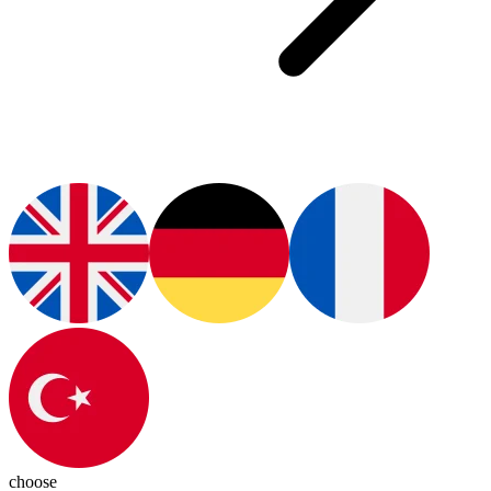
choose