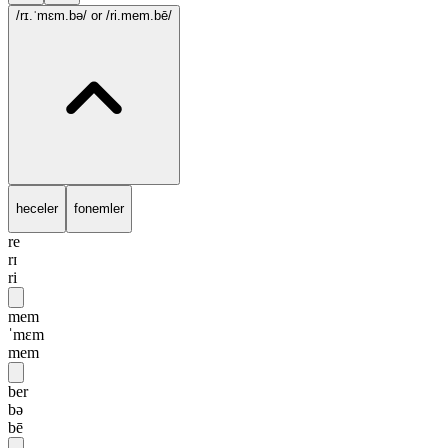
/rɪ.ˈmɛm.bə/
or /ri.mem.bē/
heceler
fonemler
re
rɪ
ri
mem
ˈmɛm
mem
ber
bə
bē