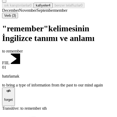
sık karıştırılanlar
0
kafiyeler
4
benzer telaffuzlar
0
December
November
September
member
Verb
(
3
)
"remember"kelimesinin
İngilizce tanımı ve anlamı
to remember
FIIL
01
hatırlamak
to bring a type of information from the past to our mind again
forget
Transitive
:
to remember
sth