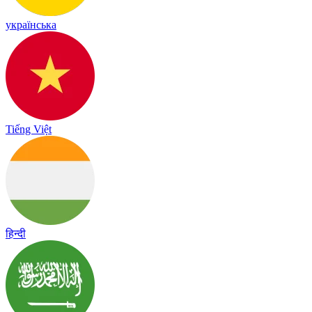
українська
Tiếng Việt
हिन्दी