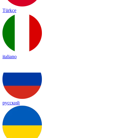
Türkçe
italiano
русский