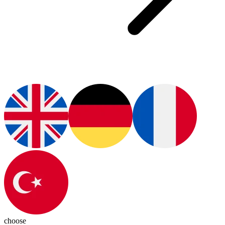
choose