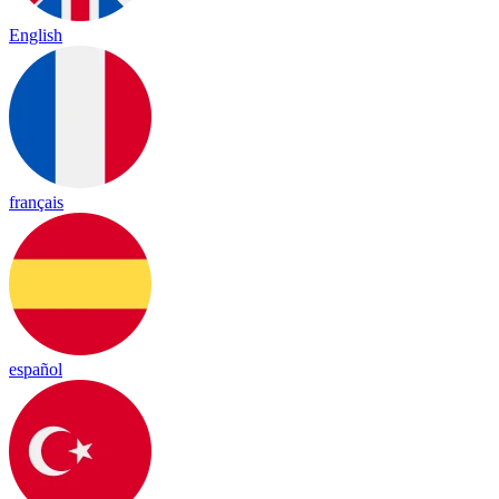
English
français
español