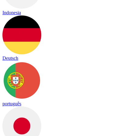
Indonesia
Deutsch
português