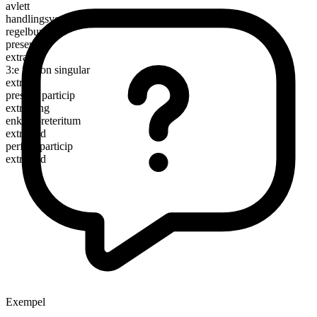
avlett
handlingsverb
regelbundet
presens
extract
3:e person singular
extracts
presens particip
extracting
enkelt preteritum
extracted
perfekt particip
extracted
Exempel