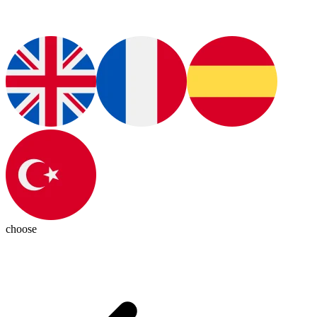
choose