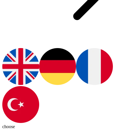
choose