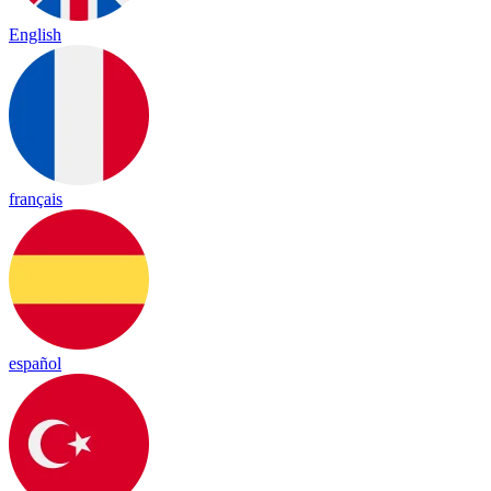
English
français
español