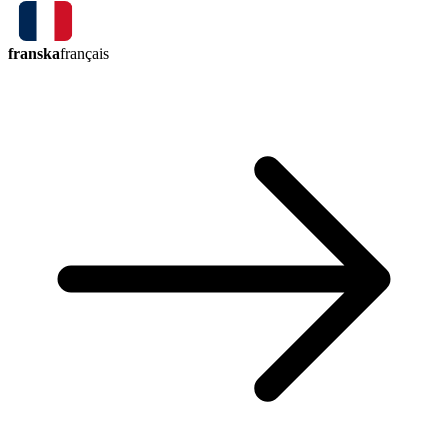
franska
français