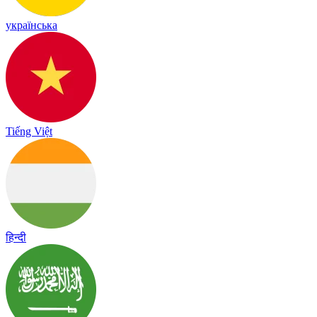
українська
Tiếng Việt
हिन्दी