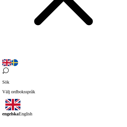
Sök
Välj ordboksspråk
engelska
English