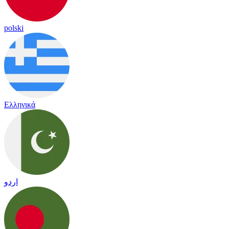
polski
Ελληνικά
اردو