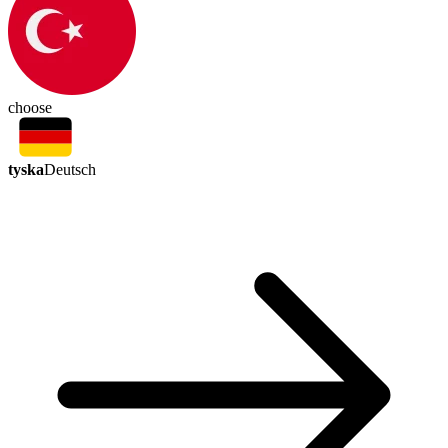
choose
tyska
Deutsch