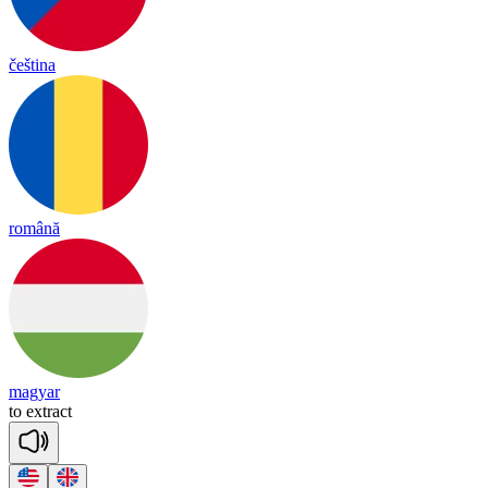
čeština
română
magyar
to
ext
ract