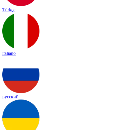
Türkçe
italiano
русский