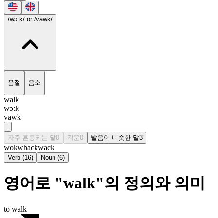
/wɔ:k/
or /vawk/
음절
음소
walk
wɔ:k
vawk
자주 혼동되는 말
0
각운
0
발음이 비슷한 말
3
wok
whack
wack
Verb
(
16
)
Noun
(
6
)
영어로 "walk"의 정의와 의미
to walk