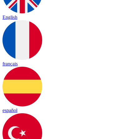
English
français
español