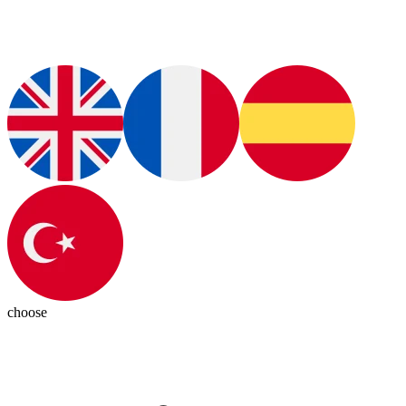
choose