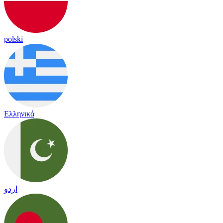
polski
Ελληνικά
اردو