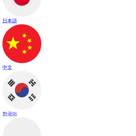
日本語
中文
한국어