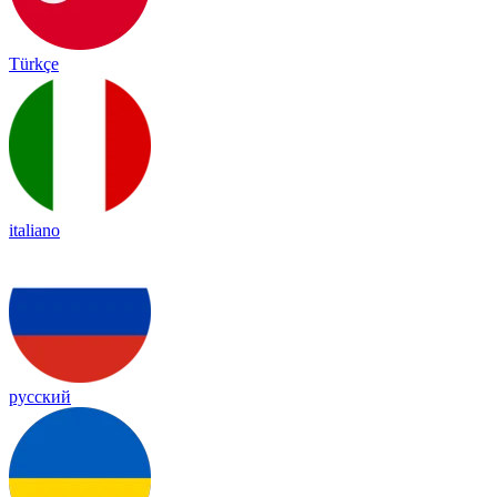
Türkçe
italiano
русский