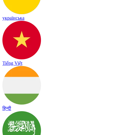
українська
Tiếng Việt
हिन्दी