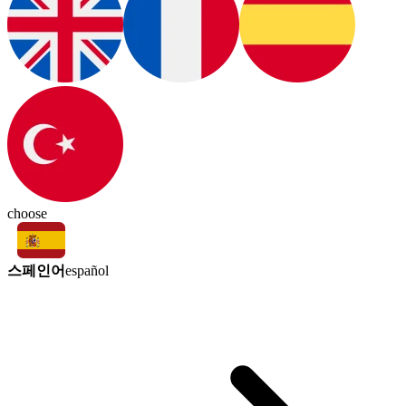
choose
스페인어
español