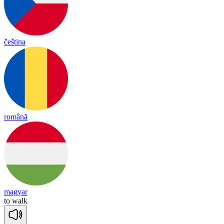
čeština
română
magyar
to
walk