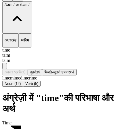
/taɪm/
or /taim/
अक्षरखंड
ध्वनिम
time
taɪm
taim
अक्सर भ्रमित
0
तुकांत
4
मिलते-जुलते उच्चारण
4
lime
mime
dime
rime
Noun
(
12
)
Verb
(
5
)
अंग्रेज़ी में "time"की परिभाषा और
अर्थ
Time