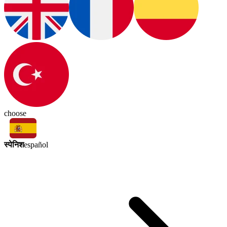
choose
स्पेनिश
español