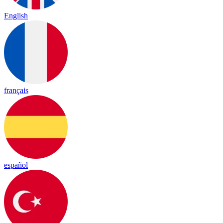
English
français
español