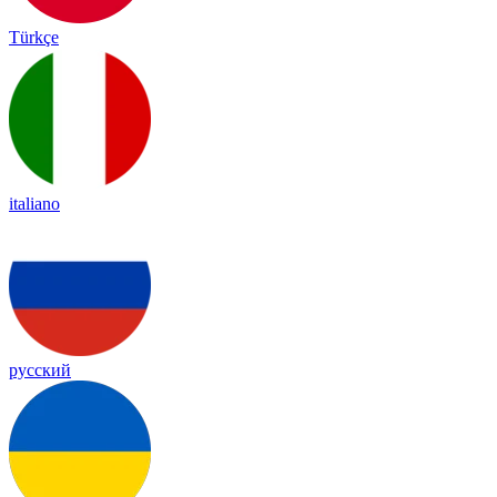
Türkçe
italiano
русский