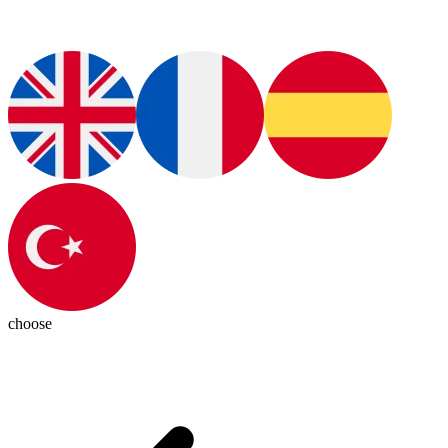
choose