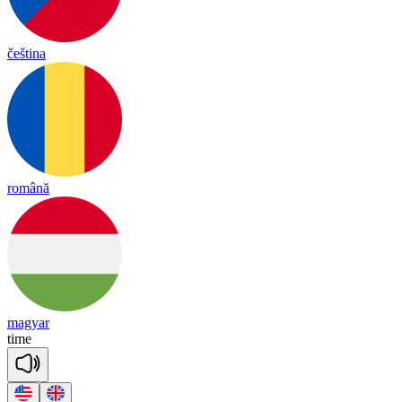
čeština
română
magyar
time