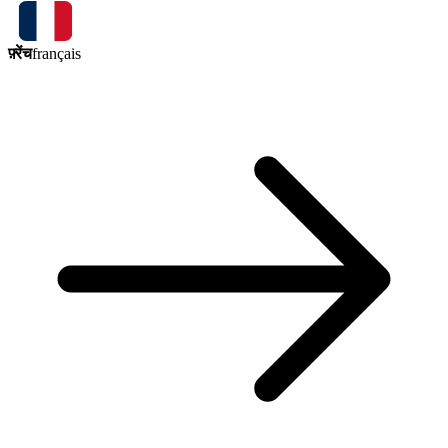
फ़्रेंच
français