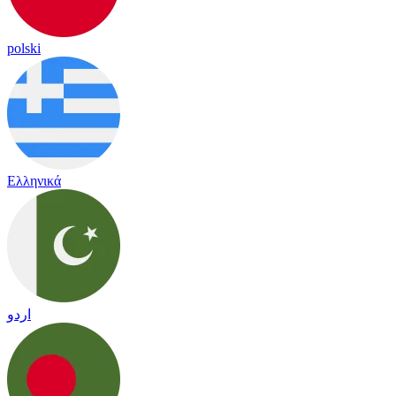
polski
Ελληνικά
اردو