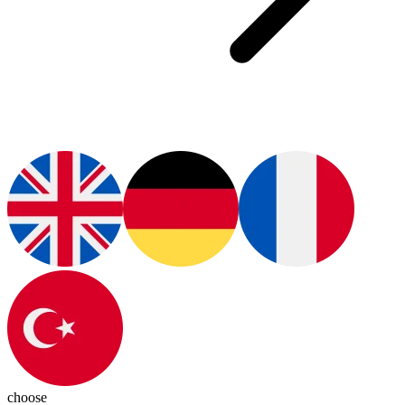
choose