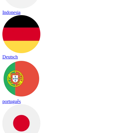
Indonesia
Deutsch
português