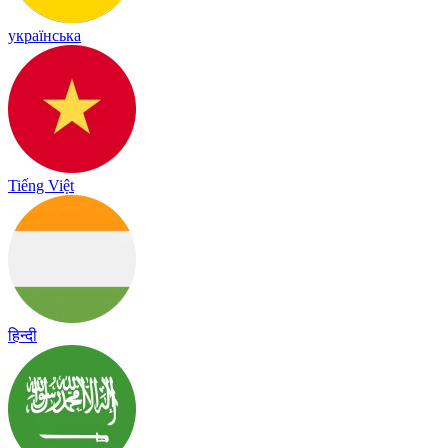
українська
Tiếng Việt
हिन्दी