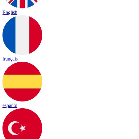
English
français
español