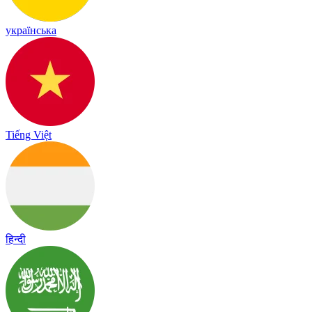
українська
Tiếng Việt
हिन्दी