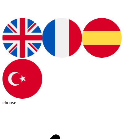
choose