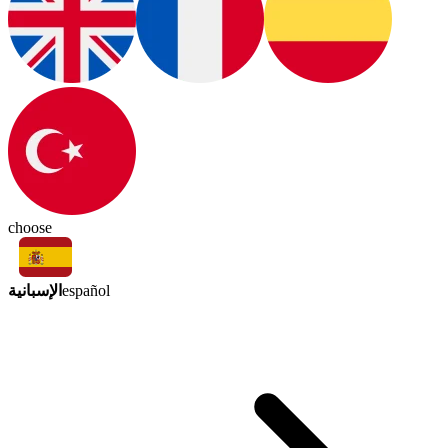
choose
الإسبانية
español