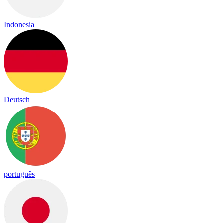
Indonesia
Deutsch
português