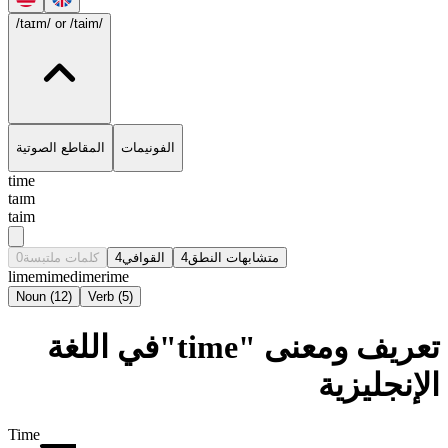
/taɪm/
or /taim/
الفونيمات
المقاطع الصوتية
time
taɪm
taim
0
كلمات ملتبسة
4
القوافي
4
متشابهات النطق
lime
mime
dime
rime
Noun
(
12
)
Verb
(
5
)
تعريف ومعنى "time"في اللغة
الإنجليزية
Time