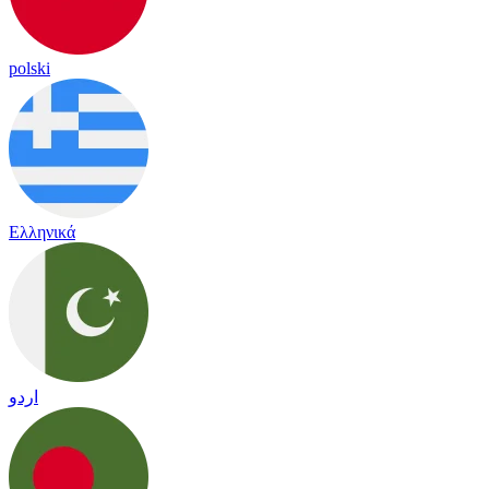
polski
Ελληνικά
اردو