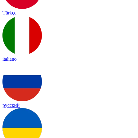
Türkçe
italiano
русский