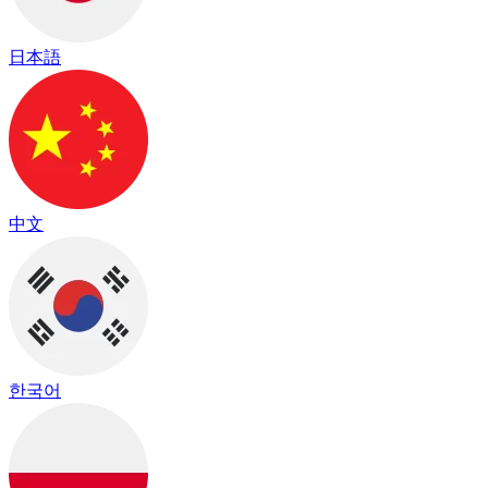
日本語
中文
한국어