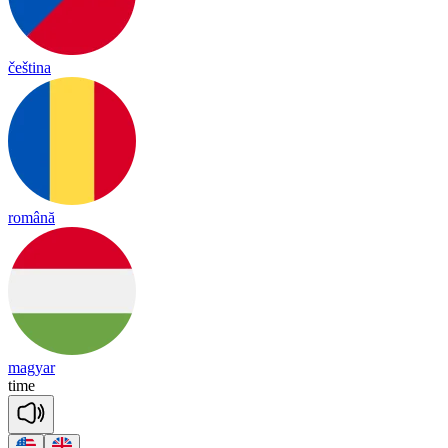
čeština
română
magyar
time