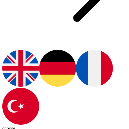
choose