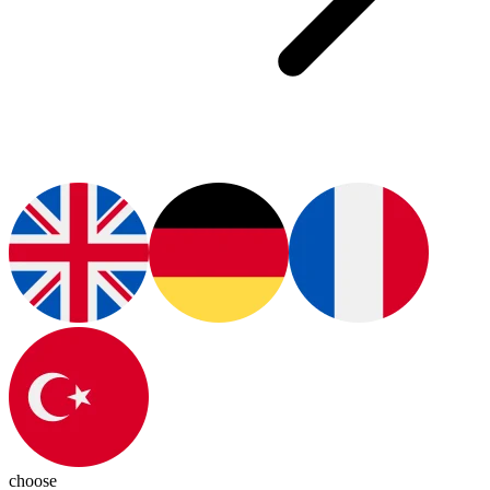
choose