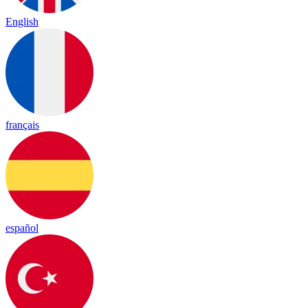
English
français
español