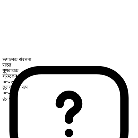
रूपात्मक संरचना
सरल
गुणवाचक
श्रेष्ठतम रूप
newest
तुलनात्मक रूप
newer
तुलनीय