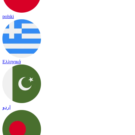
polski
Ελληνικά
اردو