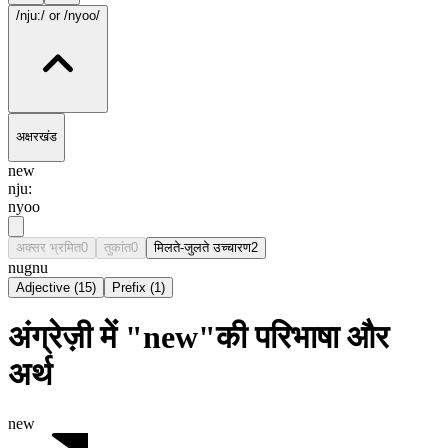
/nju:/
or /nyoo/
अक्षरखंड
new
nju:
nyoo
अक्सर भ्रमित
0
तुकांत
0
मिलते-जुलते उच्चारण
2
nu
gnu
Adjective
(
15
)
Prefix
(
1
)
अंग्रेज़ी में "new"की परिभाषा और
अर्थ
new