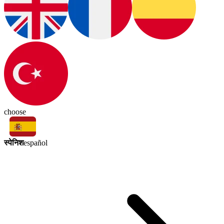
choose
स्पेनिश
español