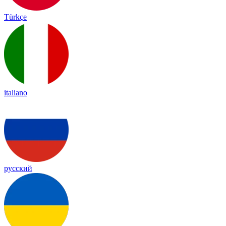
Türkçe
italiano
русский