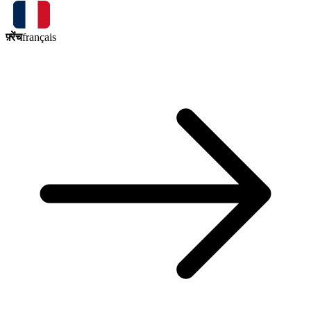
फ़्रेंच
français