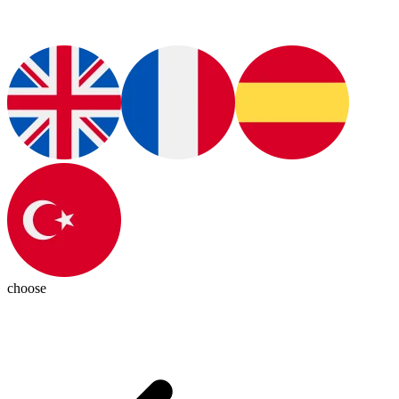
choose