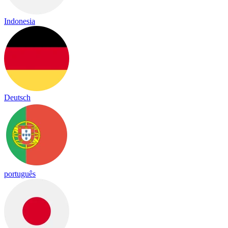
Indonesia
Deutsch
português