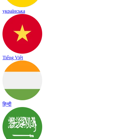
українська
Tiếng Việt
हिन्दी