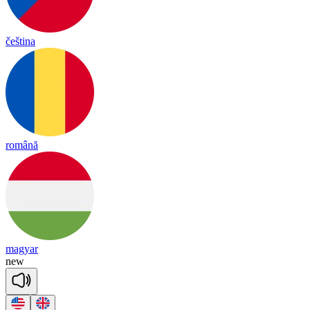
čeština
română
magyar
new