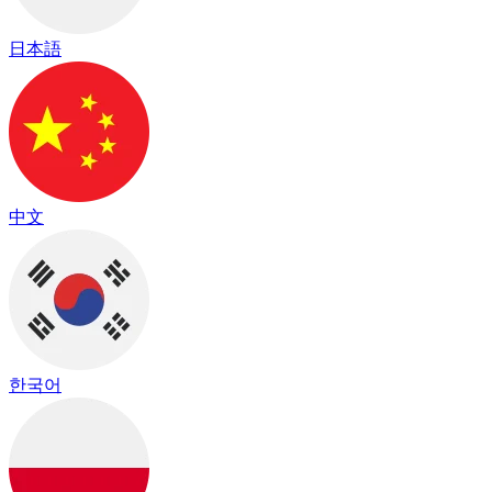
日本語
中文
한국어