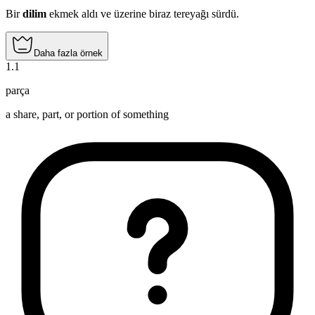
Bir
dilim
ekmek aldı ve üzerine biraz tereyağı sürdü.
Daha fazla örnek
1
.
1
parça
a share, part, or portion of something