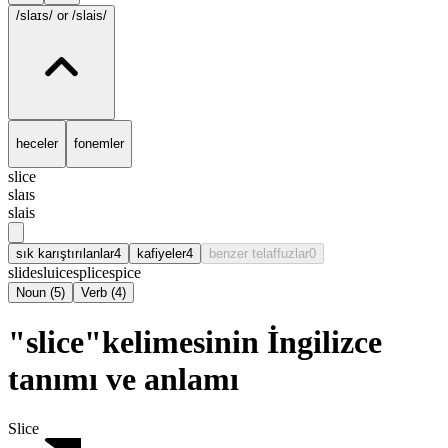
/slaɪs/
or /slais/
heceler
fonemler
slice
slaɪs
slais
sık karıştırılanlar
4
kafiyeler
4
benzer telaffuzlar
0
slide
sluice
splice
spice
Noun
(
5
)
Verb
(
4
)
"slice"kelimesinin İngilizce
tanımı ve anlamı
Slice