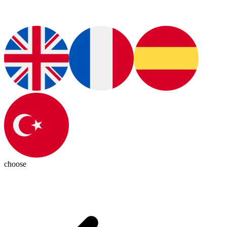
choose