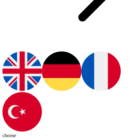
choose