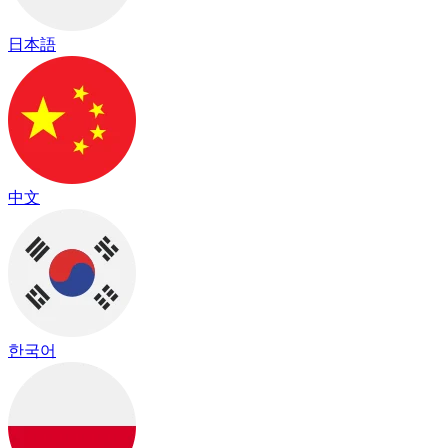
日本語
中文
한국어