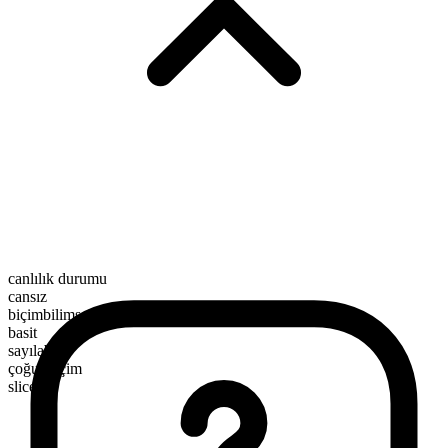
canlılık durumu
cansız
biçimbilimsel yapı
basit
sayılabilir
çoğul biçim
slices