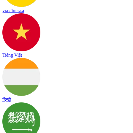
українська
Tiếng Việt
हिन्दी