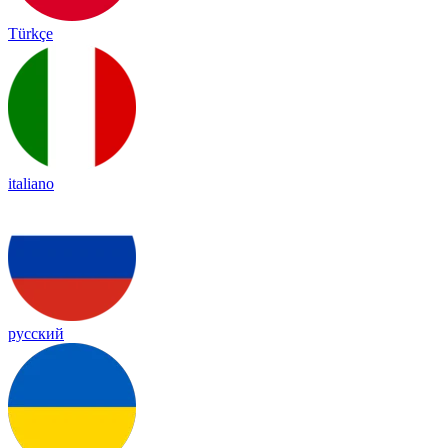
Türkçe
italiano
русский