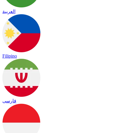
العربية
Filipino
فارسی