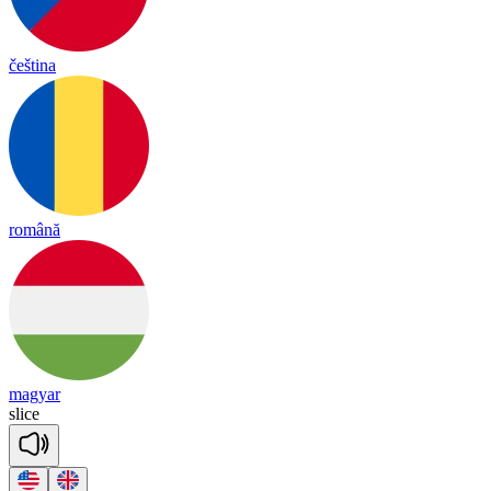
čeština
română
magyar
slice