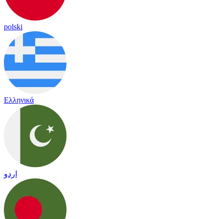
polski
Ελληνικά
اردو