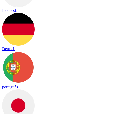
Indonesia
Deutsch
português