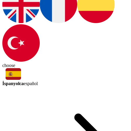
choose
İspanyolca
español