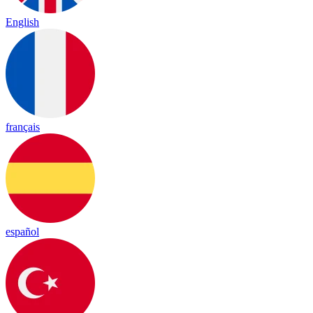
English
français
español