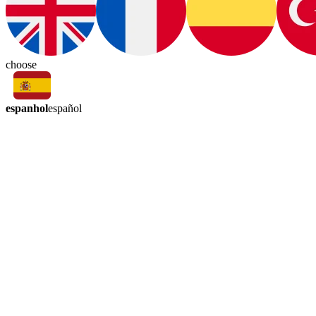
choose
espanhol
español