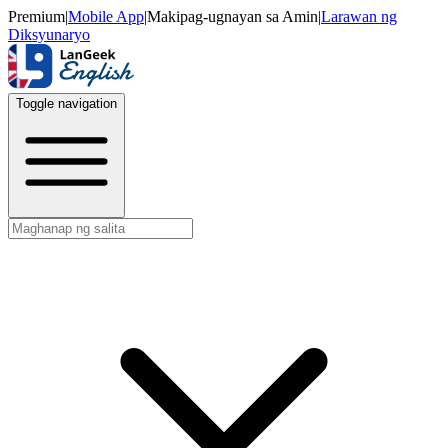
Premium
|
Mobile App
|
Makipag-ugnayan sa Amin
|
Larawan ng
Diksyunaryo
Toggle navigation