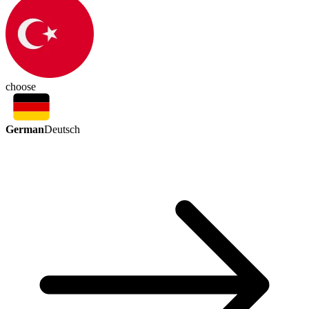
choose
German
Deutsch