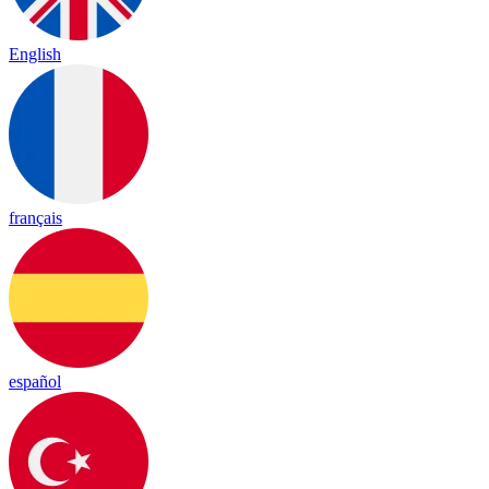
English
français
español