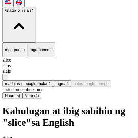
/slaɪs/
or /slais/
mga pantig
mga ponema
slice
slaɪs
slais
madalas mapagkamalan
4
tugma
4
halos magkatunog
0
slide
sluice
splice
spice
Noun
(
5
)
Verb
(
4
)
Kahulugan at ibig sabihin ng
"slice"sa English
Slice