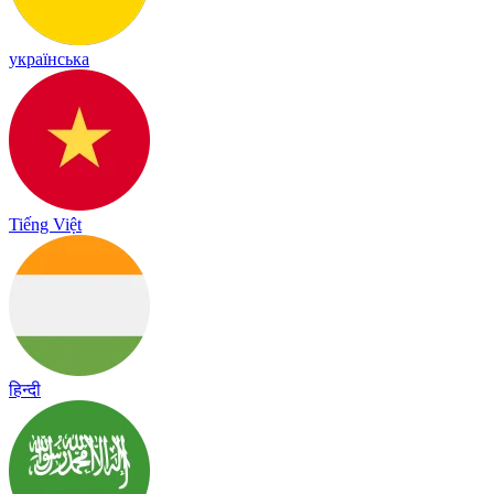
українська
Tiếng Việt
हिन्दी