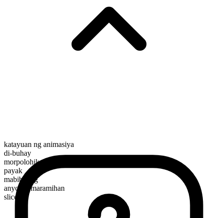
katayuan ng animasiya
di-buhay
morpolohikal na kayarian
payak
mabibilang
anyo ng maramihan
slices