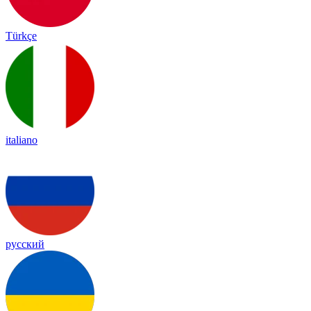
Türkçe
italiano
русский