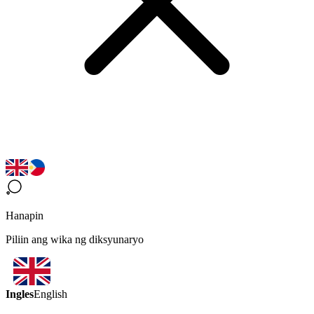
Hanapin
Piliin ang wika ng diksyunaryo
Ingles
English