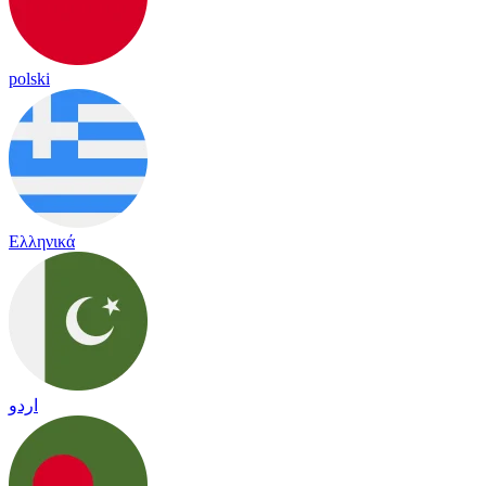
polski
Ελληνικά
اردو