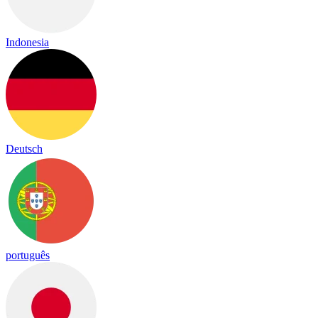
Indonesia
Deutsch
português