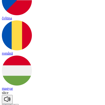
čeština
română
magyar
slice