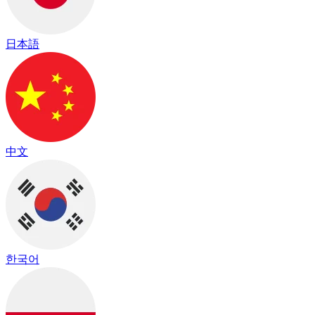
日本語
中文
한국어