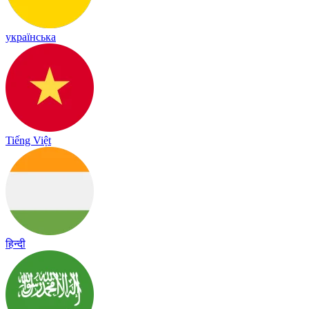
українська
Tiếng Việt
हिन्दी