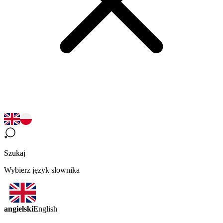
Szukaj
Wybierz język słownika
angielski
English