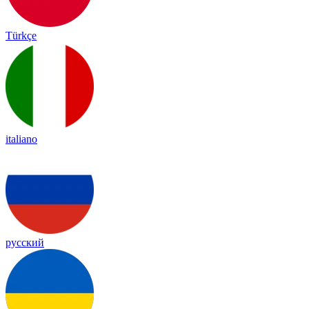
Türkçe
italiano
русский