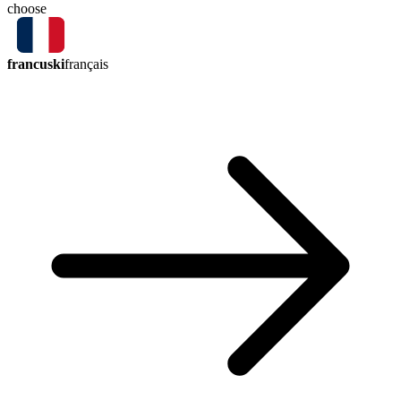
choose
francuski
français