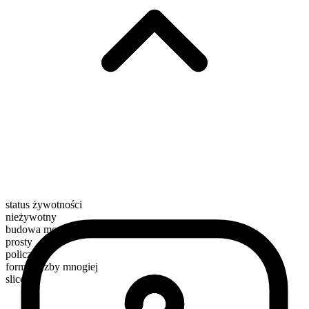
status żywotności
nieżywotny
budowa morfologiczna
prosty
policzalny
forma liczby mnogiej
slices