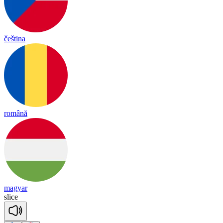
čeština
română
magyar
slice