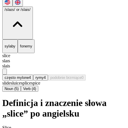
/slaɪs/
or /slais/
sylaby
fonemy
slice
slaɪs
slais
często mylone
4
rymy
4
podobnie brzmiące
0
slide
sluice
splice
spice
Noun
(
5
)
Verb
(
4
)
Definicja i znaczenie słowa
„slice” po angielsku
Slice