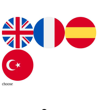
choose