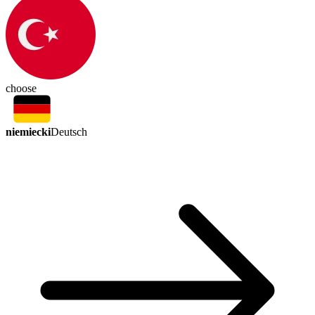
choose
niemiecki
Deutsch