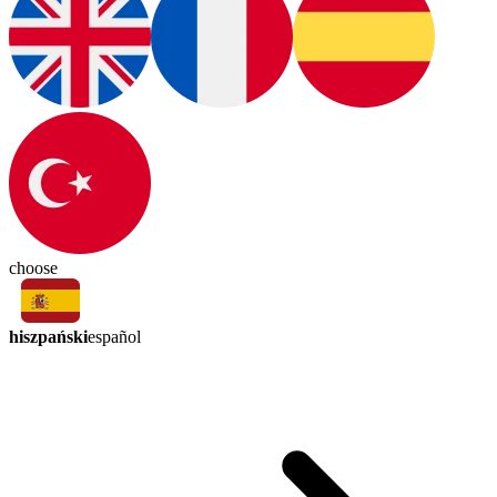
choose
hiszpański
español