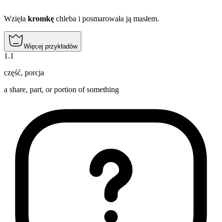
Wzięła
kromkę
chleba i posmarowała ją masłem.
Więcej przykładów
1
.
1
część
,
porcja
a share, part, or portion of something