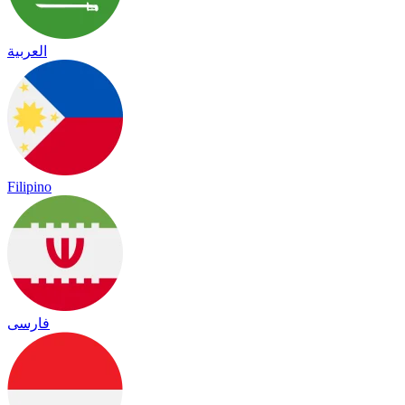
العربية
Filipino
فارسی