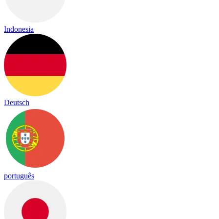
Indonesia
Deutsch
português