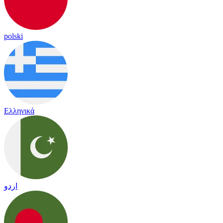
polski
Ελληνικά
اردو