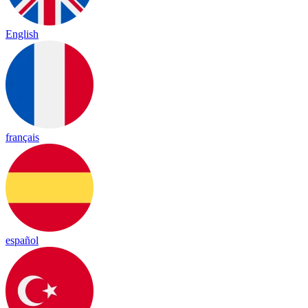
English
français
español