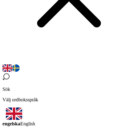
Sök
Välj ordboksspråk
engelska
English