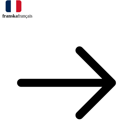
franska
français