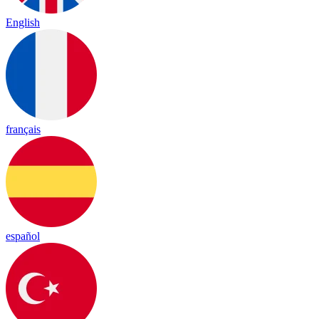
English
français
español