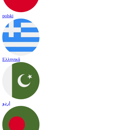
polski
Ελληνικά
اردو