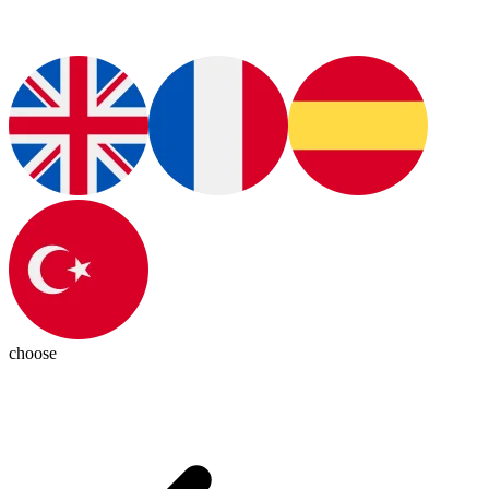
choose