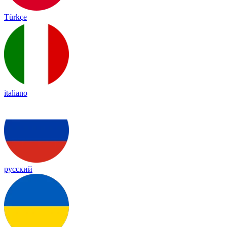
Türkçe
italiano
русский