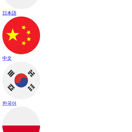
日本語
中文
한국어