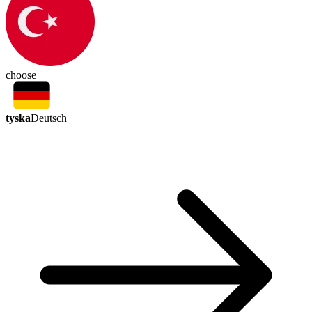
choose
tyska
Deutsch