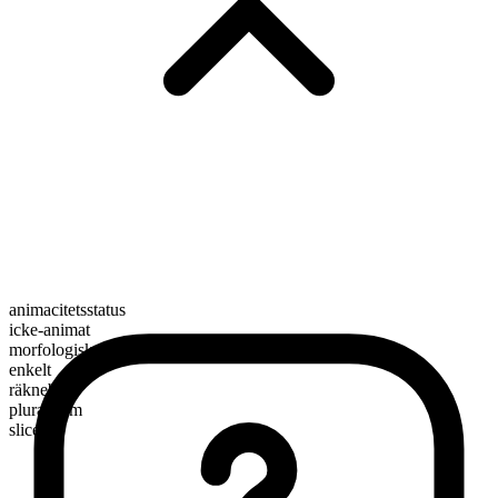
animacitetsstatus
icke-animat
morfologisk sammansättning
enkelt
räknebart
pluralform
slices