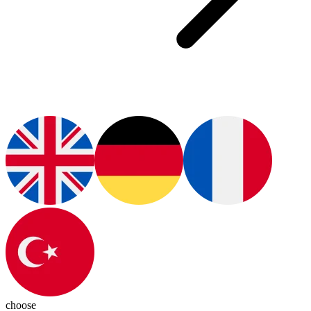
choose