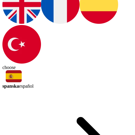
choose
spanska
español