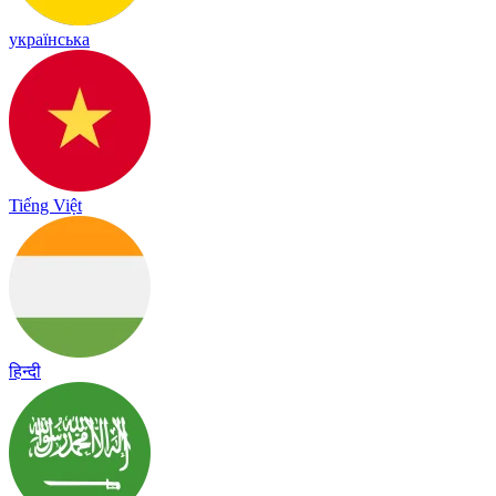
українська
Tiếng Việt
हिन्दी