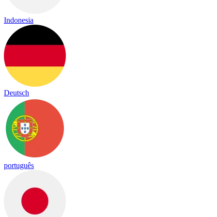
Indonesia
Deutsch
português