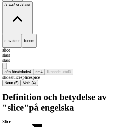
/slaɪs/
or /slais/
stavelser
fonem
slice
slaɪs
slais
ofta förväxlade
4
rim
4
liknande uttal
0
slide
sluice
splice
spice
Noun
(
5
)
Verb
(
4
)
Definition och betydelse av
"slice"på engelska
Slice