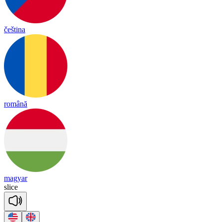
čeština
română
magyar
slice