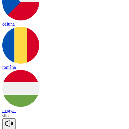
čeština
română
magyar
slice