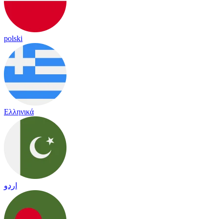
polski
Ελληνικά
اردو