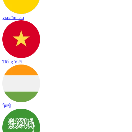
українська
Tiếng Việt
हिन्दी