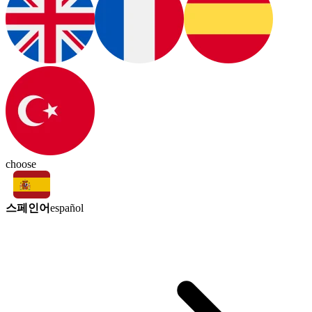
choose
스페인어
español