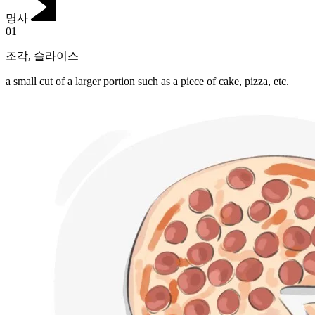
명사
01
조각
,
슬라이스
a small cut of a larger portion such as a piece of cake, pizza, etc.