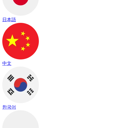
日本語
中文
한국어