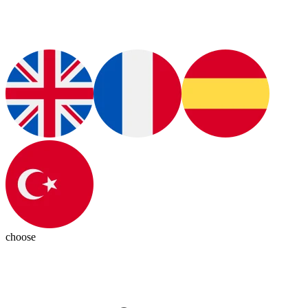
choose