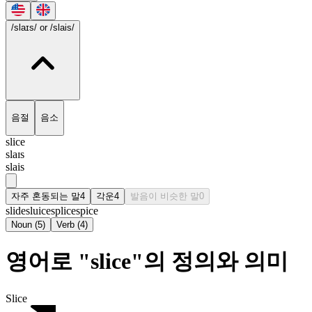
/slaɪs/
or /slais/
음절
음소
slice
slaɪs
slais
자주 혼동되는 말
4
각운
4
발음이 비슷한 말
0
slide
sluice
splice
spice
Noun
(
5
)
Verb
(
4
)
영어로 "slice"의 정의와 의미
Slice