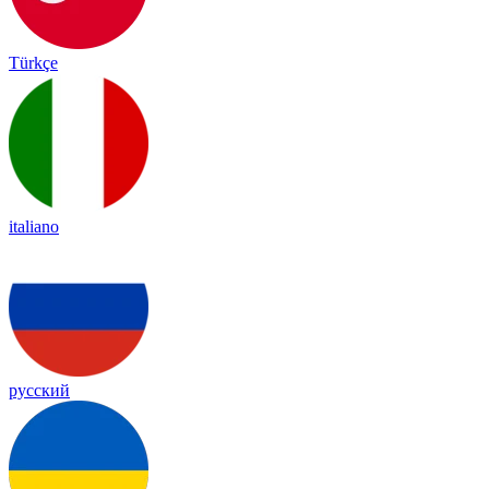
Türkçe
italiano
русский