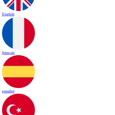
English
français
español