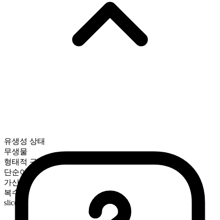
유생성 상태
무생물
형태적 구성
단순어
가산
복수형
slices