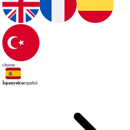
choose
İspanyolca
español