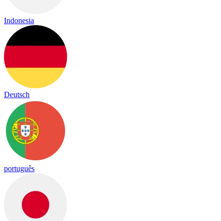
Indonesia
Deutsch
português