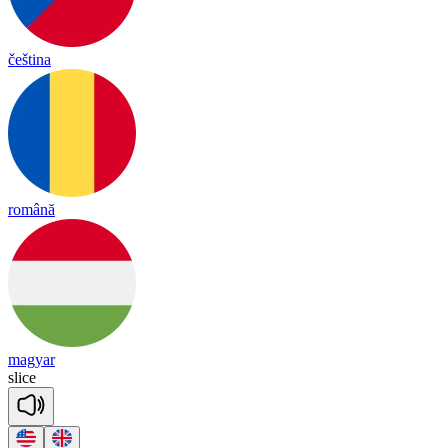
čeština
română
magyar
slice