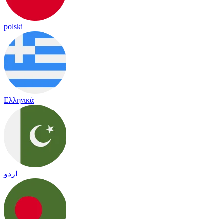
polski
Ελληνικά
اردو