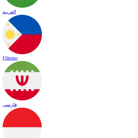
العربية
Filipino
فارسی