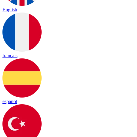
English
français
español