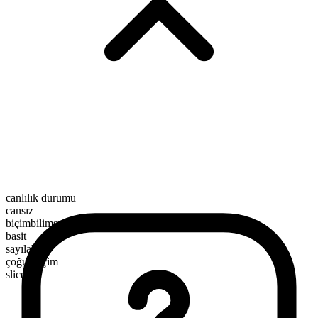
canlılık durumu
cansız
biçimbilimsel yapı
basit
sayılabilir
çoğul biçim
slices