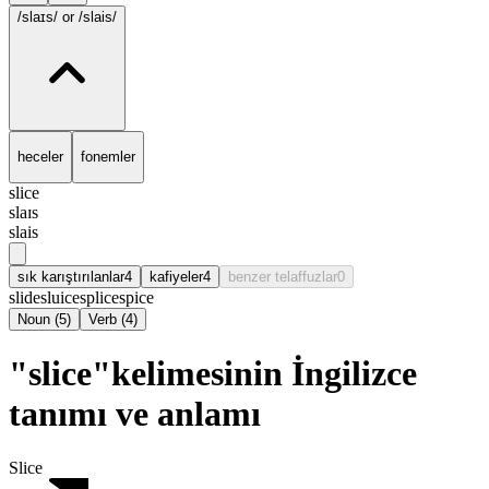
/slaɪs/
or /slais/
heceler
fonemler
slice
slaɪs
slais
sık karıştırılanlar
4
kafiyeler
4
benzer telaffuzlar
0
slide
sluice
splice
spice
Noun
(
5
)
Verb
(
4
)
"slice"kelimesinin İngilizce
tanımı ve anlamı
Slice