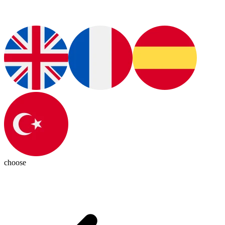
choose