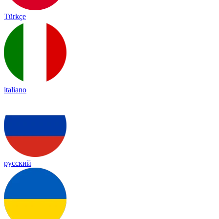
Türkçe
italiano
русский