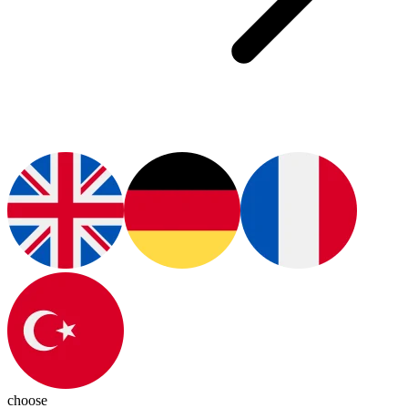
choose