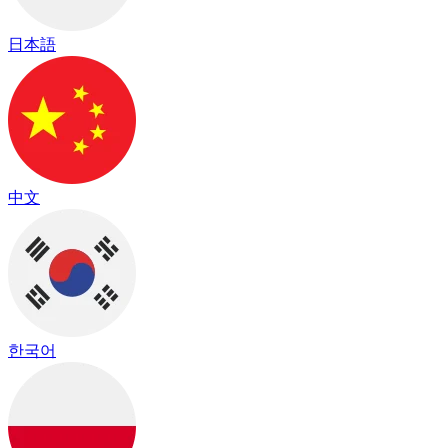
日本語
中文
한국어