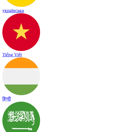
українська
Tiếng Việt
हिन्दी