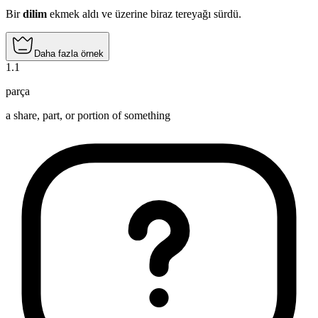
Bir
dilim
ekmek aldı ve üzerine biraz tereyağı sürdü.
Daha fazla örnek
1
.
1
parça
a share, part, or portion of something