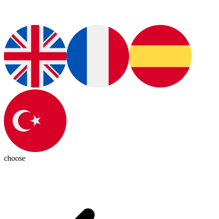
choose