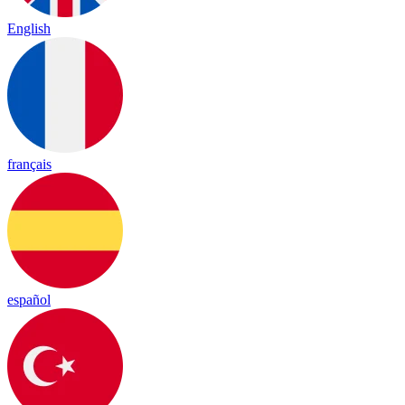
English
français
español