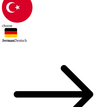
choose
Jerman
Deutsch