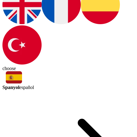
choose
Spanyol
español