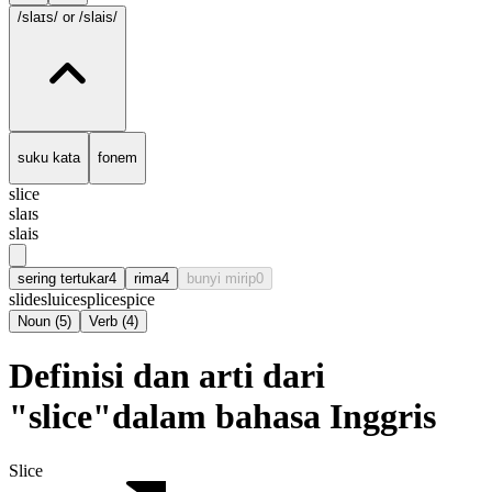
/slaɪs/
or /slais/
suku kata
fonem
slice
slaɪs
slais
sering tertukar
4
rima
4
bunyi mirip
0
slide
sluice
splice
spice
Noun
(
5
)
Verb
(
4
)
Definisi dan arti dari
"slice"dalam bahasa Inggris
Slice