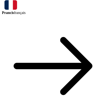
Prancis
français