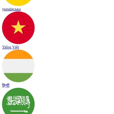
українська
Tiếng Việt
हिन्दी