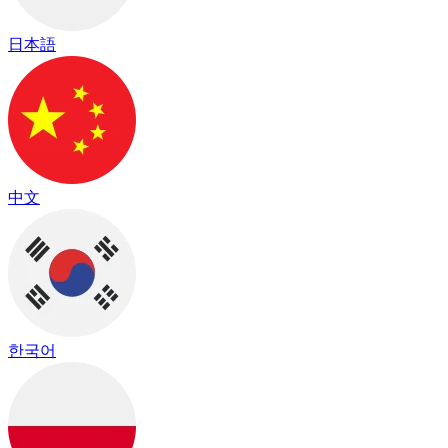
日本語
中文
한국어