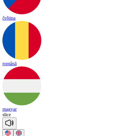
čeština
română
magyar
slice