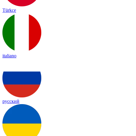
Türkçe
italiano
русский