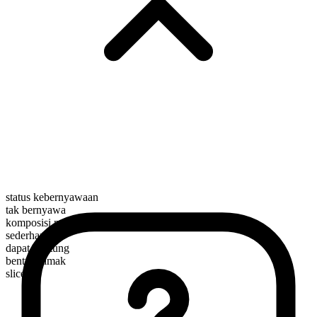
status kebernyawaan
tak bernyawa
komposisi morfologis
sederhana
dapat dihitung
bentuk jamak
slices