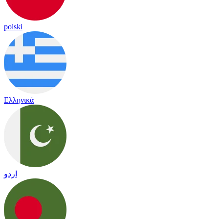
polski
Ελληνικά
اردو