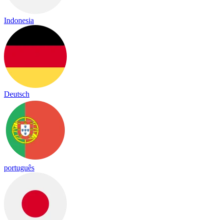
Indonesia
Deutsch
português