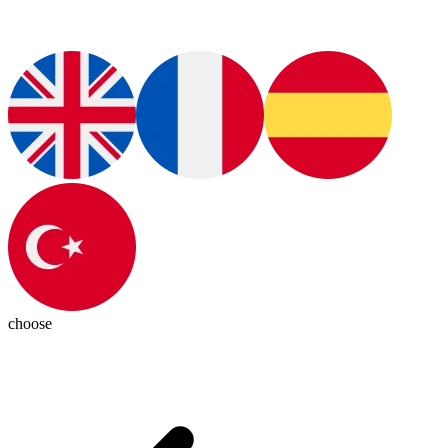
choose