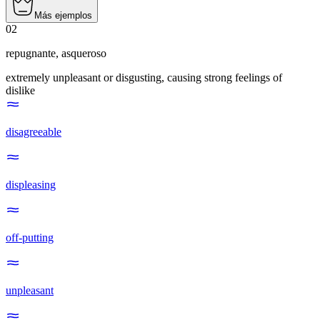
Más ejemplos
02
repugnante
,
asqueroso
extremely unpleasant or disgusting, causing strong feelings of
dislike
disagreeable
displeasing
off-putting
unpleasant