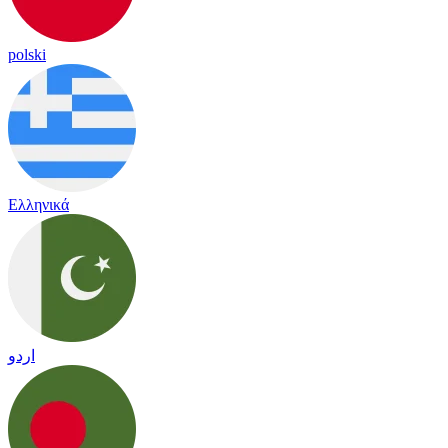
polski
Ελληνικά
اردو