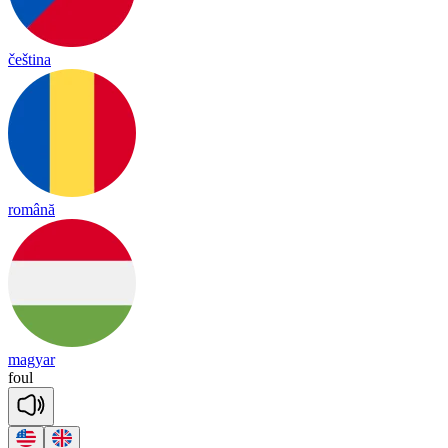
čeština
română
magyar
foul