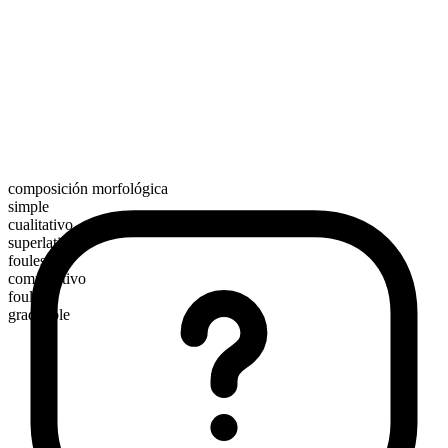
composición morfológica
simple
cualitativo
superlativo
foulest
comparativo
fouler
graduable