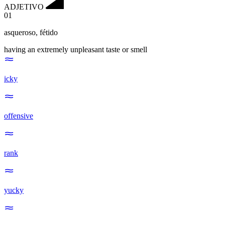
ADJETIVO
01
asqueroso
,
fétido
having an extremely unpleasant taste or smell
icky
offensive
rank
yucky