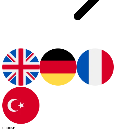
choose