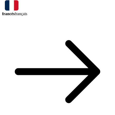
francés
français