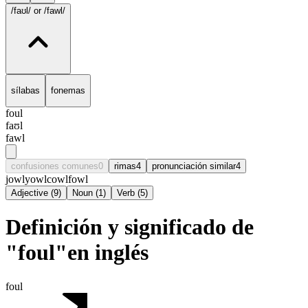
/faʊl/
or /fawl/
sílabas
fonemas
foul
faʊl
fawl
confusiones comunes
0
rimas
4
pronunciación similar
4
jowl
yowl
cowl
fowl
Adjective
(
9
)
Noun
(
1
)
Verb
(
5
)
Definición y significado de
"foul"en inglés
foul