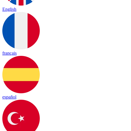
English
français
español