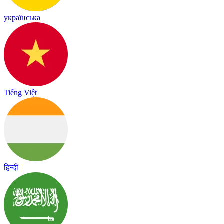
українська
Tiếng Việt
हिन्दी