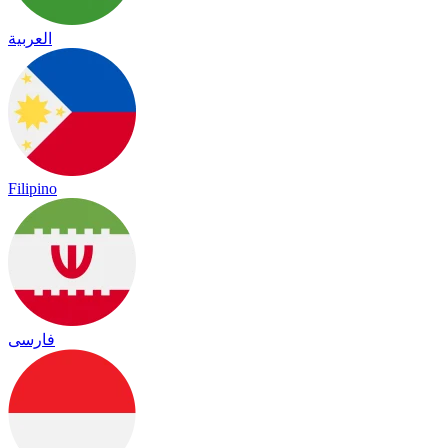
العربية
Filipino
فارسی