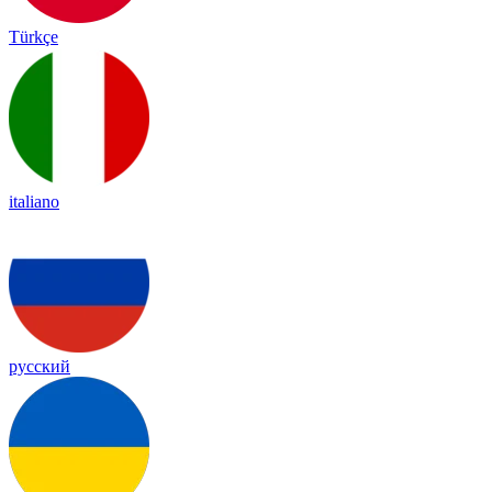
Türkçe
italiano
русский