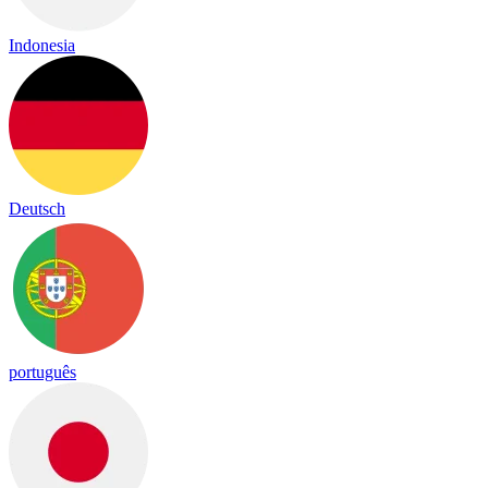
Indonesia
Deutsch
português