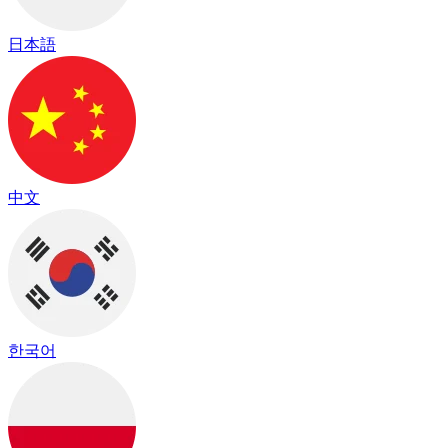
日本語
中文
한국어