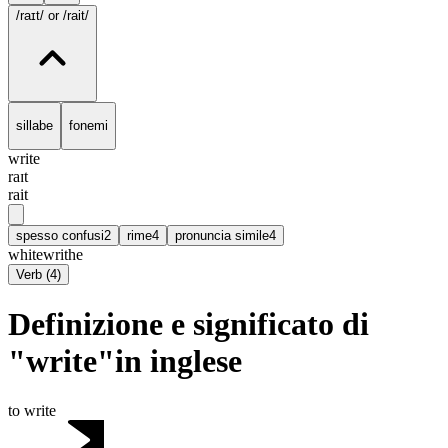
/raɪt/
or /rait/
sillabe
fonemi
write
raɪt
rait
spesso confusi
2
rime
4
pronuncia simile
4
white
writhe
Verb
(
4
)
Definizione e significato di
"write"in inglese
to write