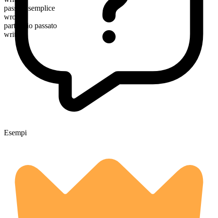
passato semplice
wrote
participio passato
written
Esempi