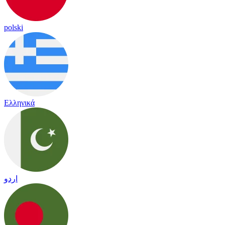
polski
Ελληνικά
اردو