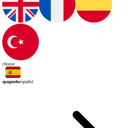
choose
spagnolo
español