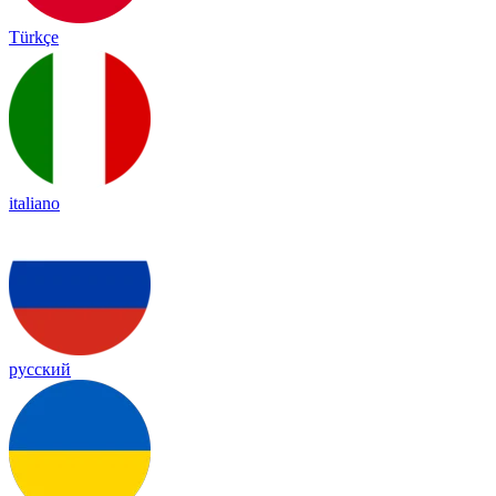
Türkçe
italiano
русский