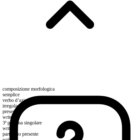
composizione morfologica
semplice
verbo d’azione
irregolare
presente
write
3ª persona singolare
writes
participio presente
writing