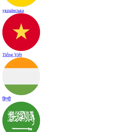
українська
Tiếng Việt
हिन्दी