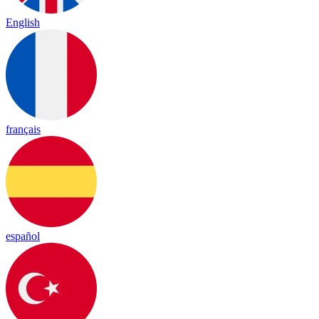
English
français
español