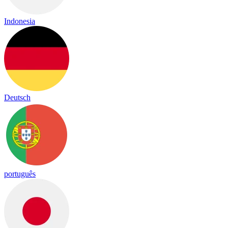
Indonesia
Deutsch
português