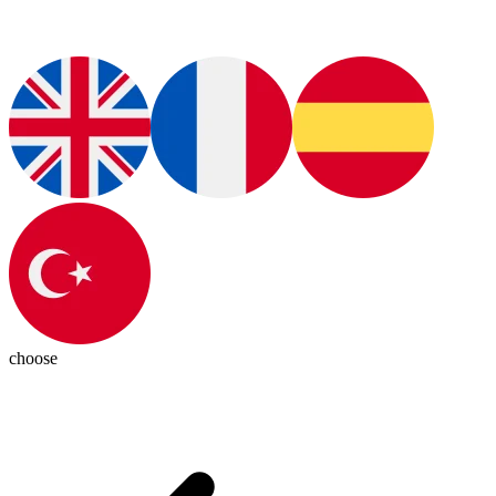
choose