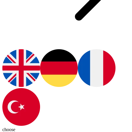
choose