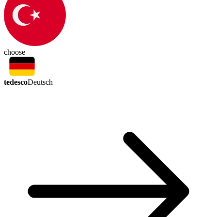
choose
tedesco
Deutsch