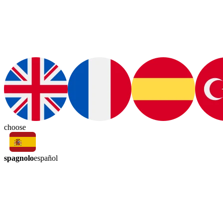
choose
spagnolo
español