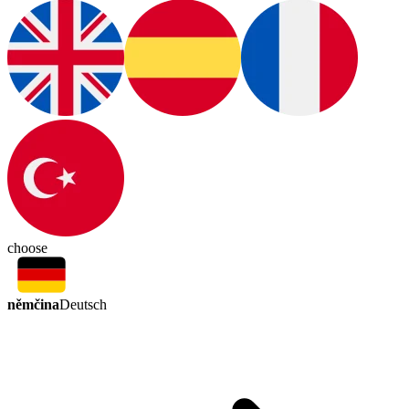
choose
němčina
Deutsch