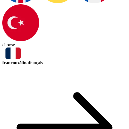
choose
francouzština
français