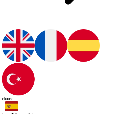
choose