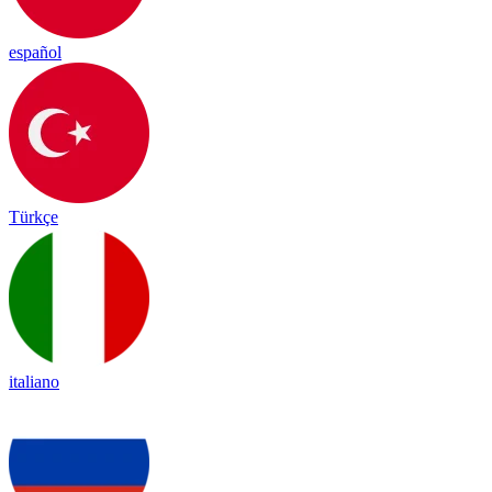
español
Türkçe
italiano