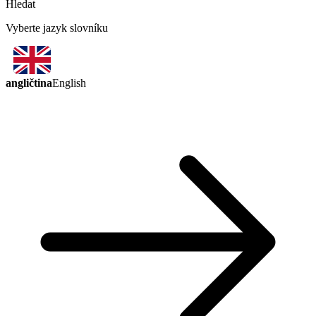
Hledat
Vyberte jazyk slovníku
angličtina
English