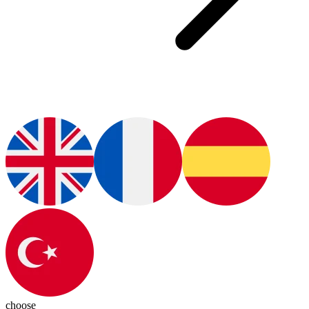
choose