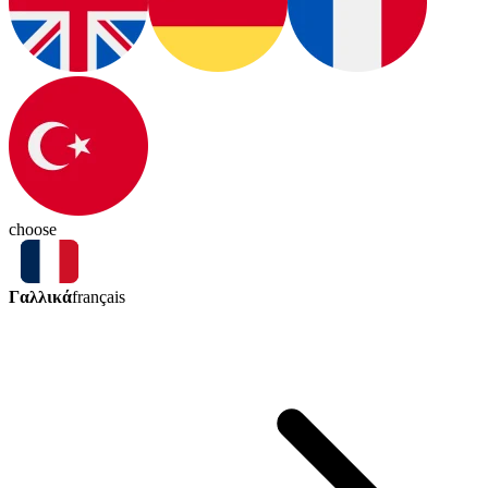
choose
Γαλλικά
français