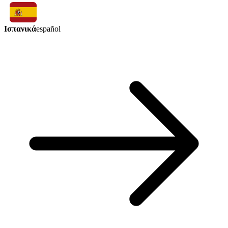
Ισπανικά
español