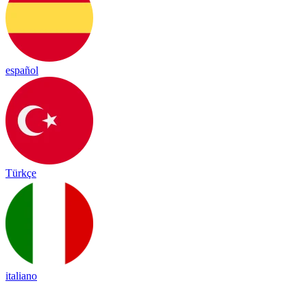
español
Türkçe
italiano