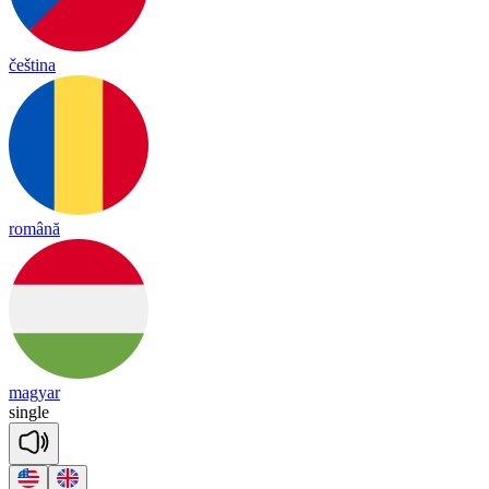
čeština
română
magyar
sin
gle