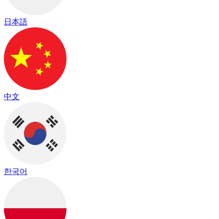
日本語
中文
한국어