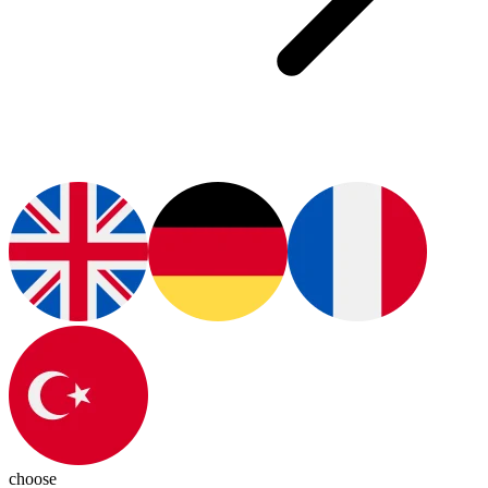
choose