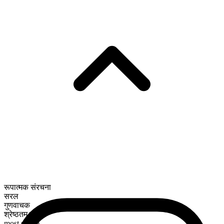
रूपात्मक संरचना
सरल
गुणवाचक
श्रेष्ठतम रूप
most single