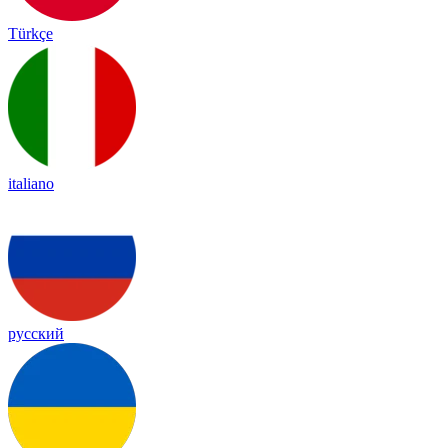
Türkçe
italiano
русский