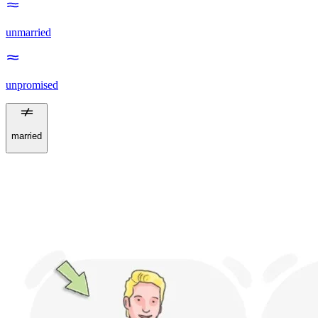
unmarried
unpromised
married