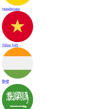
українська
Tiếng Việt
हिन्दी