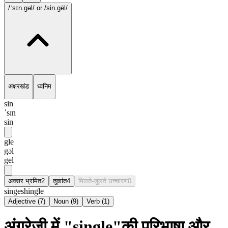
/ˈsɪn.gəl/
or /sin.gēl/
अक्षरखंड
ध्वनिम
sin
ˈsɪn
sin
gle
gəl
gēl
अक्सर भ्रमित
2
तुकांत
4
मिलते-जुलते उच्चारण
0
singe
shingle
Adjective
(
7
)
Noun
(
9
)
Verb
(
1
)
अंग्रेज़ी में "single"की परिभाषा और