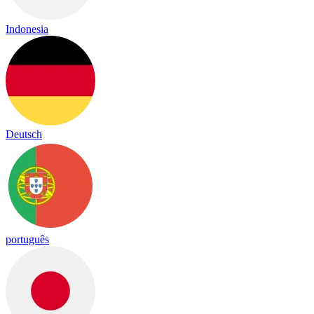
Indonesia
Deutsch
português