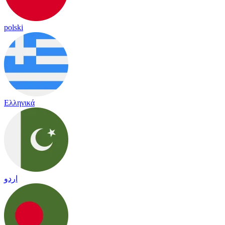
polski
Ελληνικά
اردو