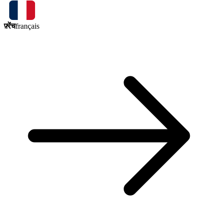
फ़्रेंच
français