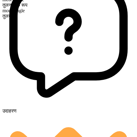
तुलनात्मक रूप
more single
तुलनीय
उदाहरण