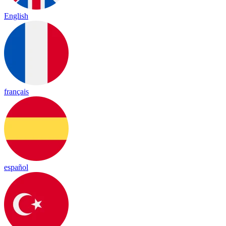
English
français
español