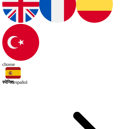
choose
स्पेनिश
español