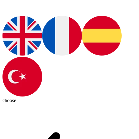
choose