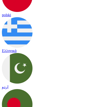
polski
Ελληνικά
اردو