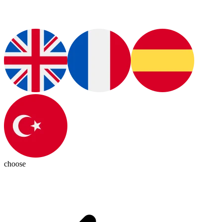
choose