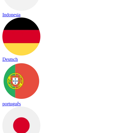
Indonesia
Deutsch
português