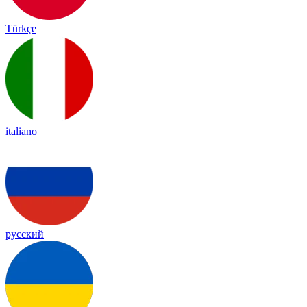
Türkçe
italiano
русский