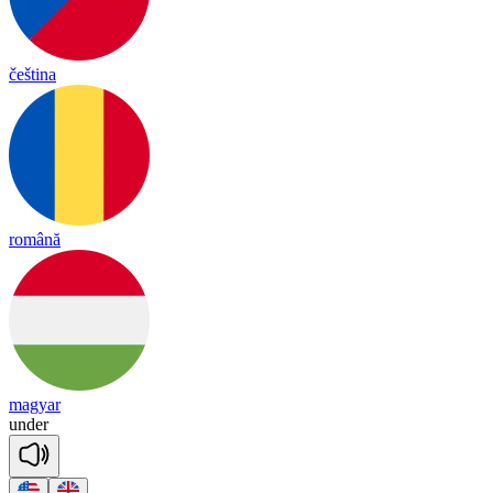
čeština
română
magyar
un
der