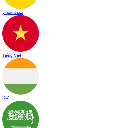
українська
Tiếng Việt
हिन्दी