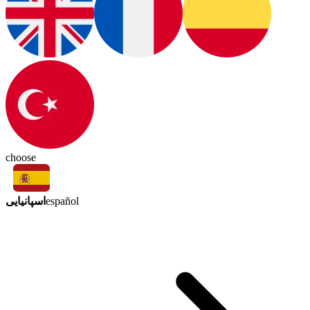
choose
اسپانیایی
español