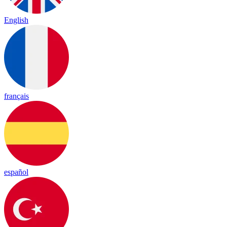
English
français
español