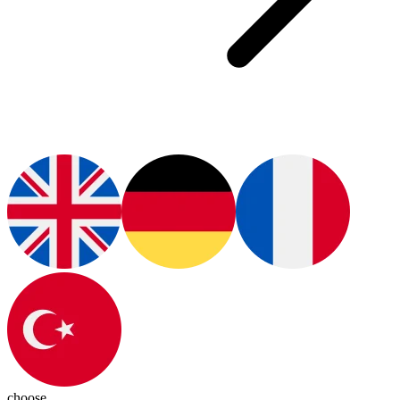
choose