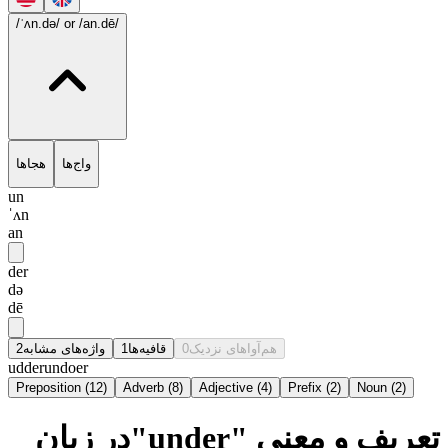
/ˈʌn.də/
or /an.dē/
واج‌ها
هجاها
un
ˈʌn
an
der
də
dē
2
واژه‌های مشابه
1
قافیه‌ها
0
هم‌آواهای نزدیک
udder
undoer
Preposition
(
12
)
Adverb
(
8
)
Adjective
(
4
)
Prefix
(
2
)
Noun
(
2
)
تعریف و معنی "under"در زبان