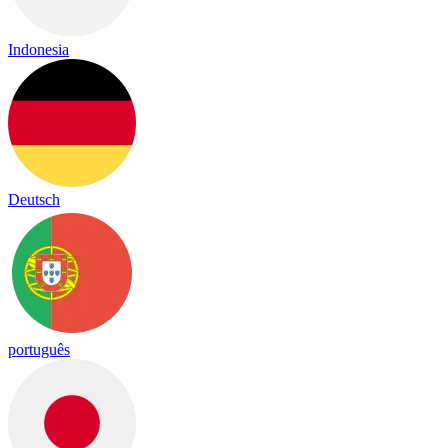
Indonesia
Deutsch
português