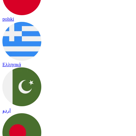
polski
Ελληνικά
اردو