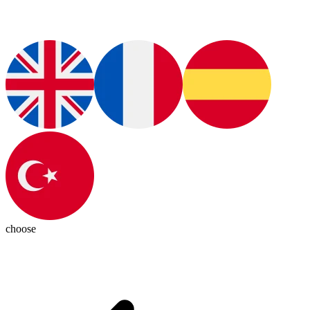
choose