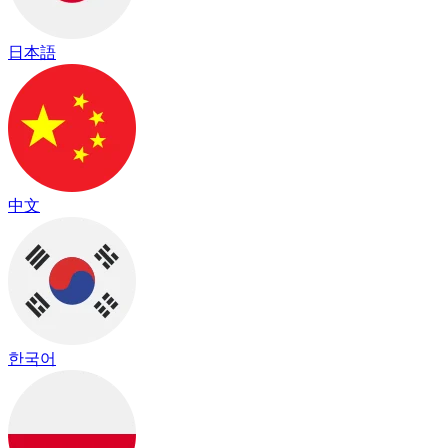
日本語
中文
한국어