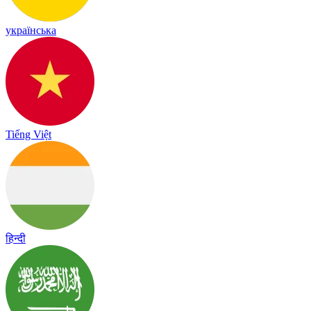
українська
Tiếng Việt
हिन्दी