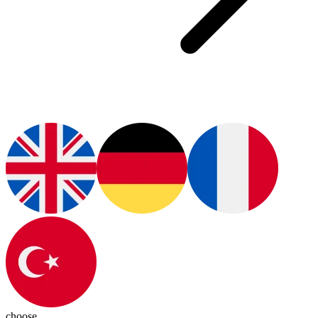
choose