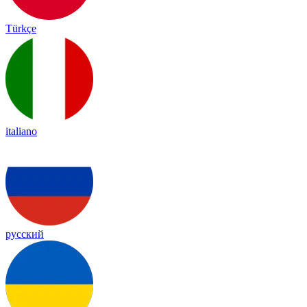
Türkçe
italiano
русский