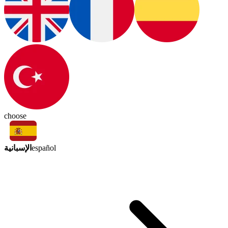
choose
الإسبانية
español