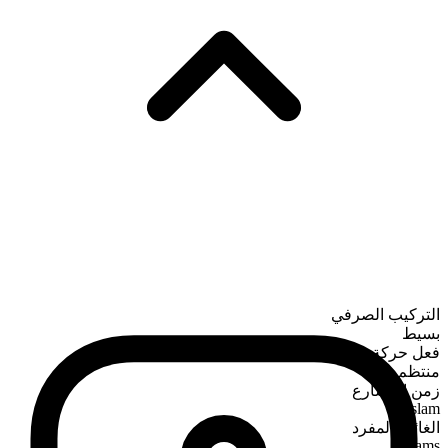
التركيب الصرفي
بسيط
فعل حركة
منتظم
زمن المضارع
slam
الغائب المفرد
slams