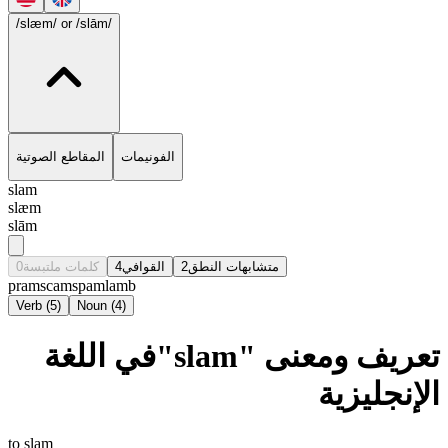
/slæm/
or /slām/
الفونيمات
المقاطع الصوتية
slam
slæm
slām
0
كلمات ملتبسة
4
القوافي
2
متشابهات النطق
pram
scam
spam
lamb
Verb
(
5
)
Noun
(
4
)
تعريف ومعنى "slam"في اللغة
الإنجليزية
to slam