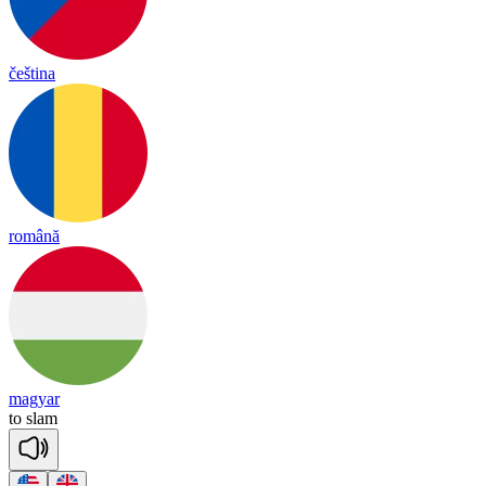
čeština
română
magyar
to
slam