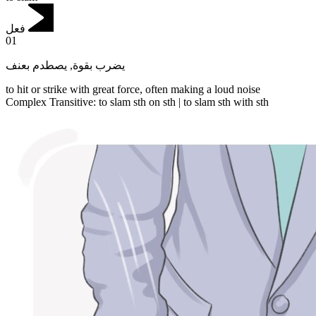
فعل
01
يصطدم بعنف
,
يضرب بقوة
to hit or strike with great force, often making a loud noise
Complex Transitive
:
to slam
sth on sth |
to slam
sth with sth