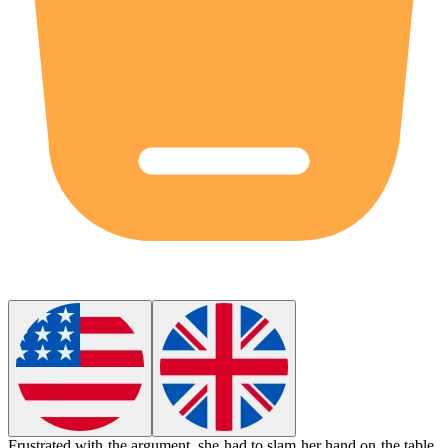
Frustrated with the argument, she had to
slam
her hand on the table