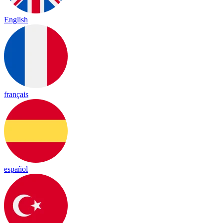
English
français
español