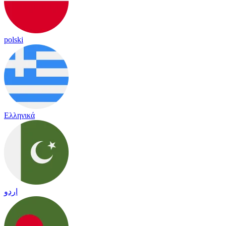
polski
Ελληνικά
اردو