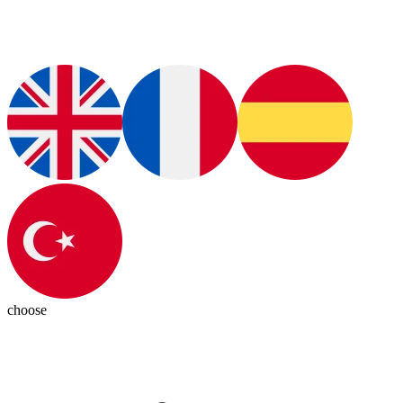
choose