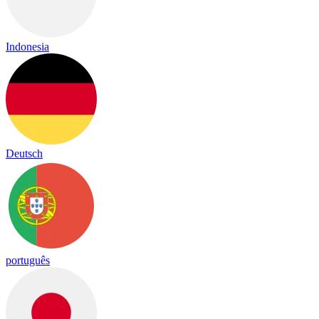
Indonesia
Deutsch
português