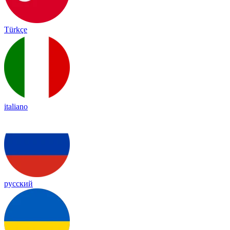
Türkçe
italiano
русский