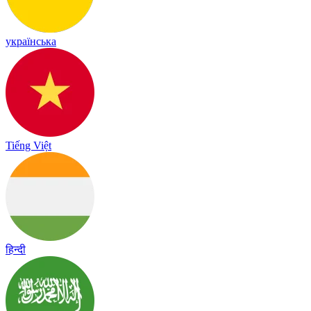
українська
Tiếng Việt
हिन्दी