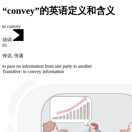
“convey”的英语定义和含义
to convey
动词
01
传达
,
传递
to pass on information from one party to another
Transitive
:
to convey
information