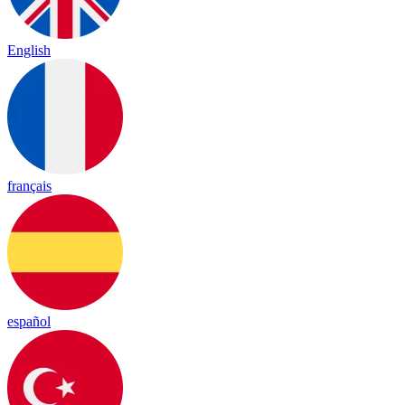
English
français
español