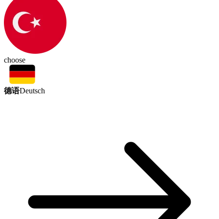
choose
德语
Deutsch