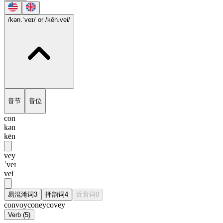
/kən.ˈveɪ/
or /kēn.vei/
音节
音位
con
kən
kēn
vey
ˈveɪ
vei
易混淆词
3
押韵词
4
近音词
0
convoy
coney
covey
Verb
(
5
)