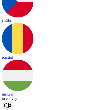
čeština
română
magyar
to
con
vey