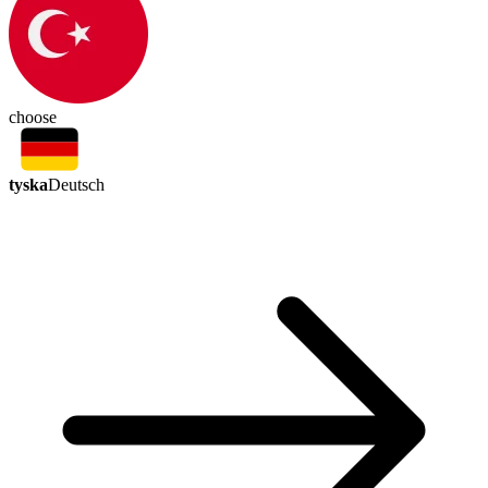
choose
tyska
Deutsch