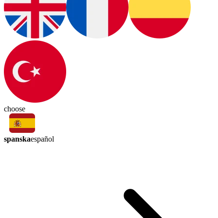
choose
spanska
español