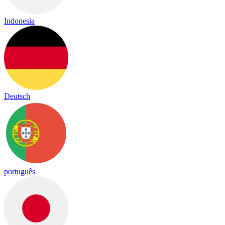
Indonesia
Deutsch
português