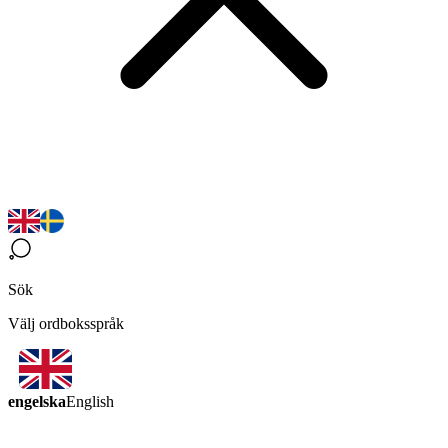
Sök
Välj ordboksspråk
engelska
English