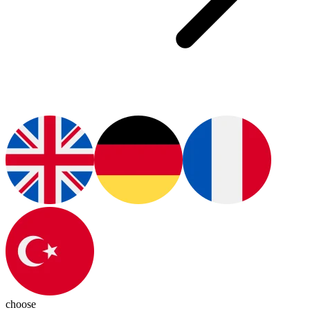
choose