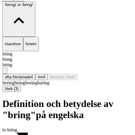
/brɪng/
or /bring/
stavelser
fonem
bring
brɪng
bring
ofta förväxlade
4
rim
4
liknande uttal
0
bering
being
boring
baring
Verb
(
3
)
Definition och betydelse av
"bring"på engelska
to bring