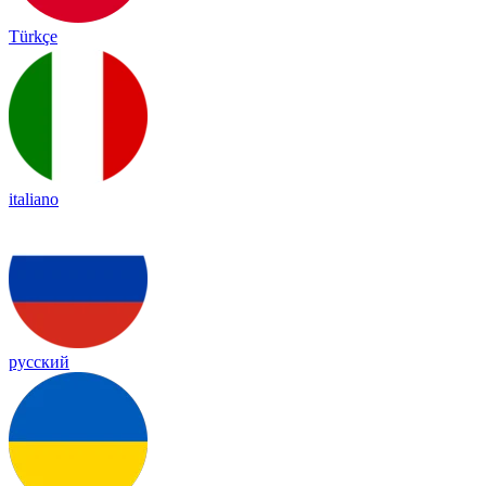
Türkçe
italiano
русский