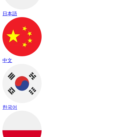
日本語
中文
한국어