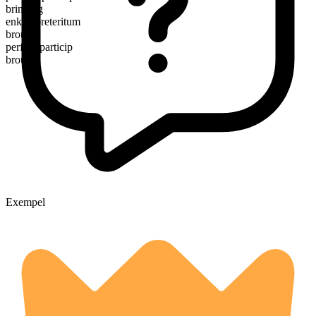
bringing
enkelt preteritum
brought
perfekt particip
brought
Exempel