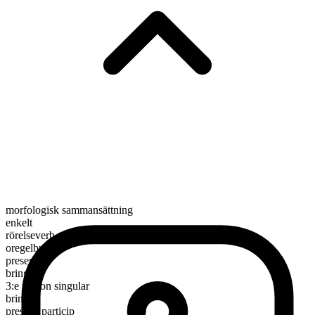
morfologisk sammansättning
enkelt
rörelseverb
oregelbundet
presens
bring
3:e person singular
brings
presens particip