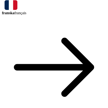
franska
français