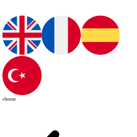
choose