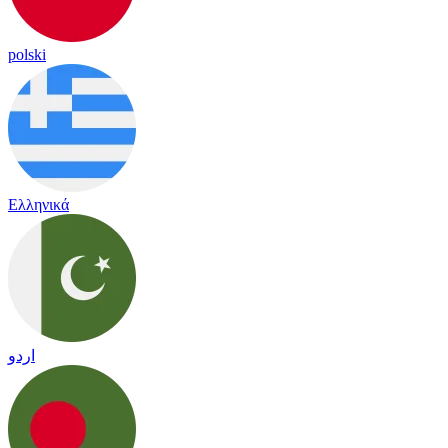
polski
Ελληνικά
اردو