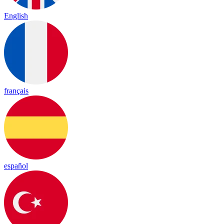
English
français
español