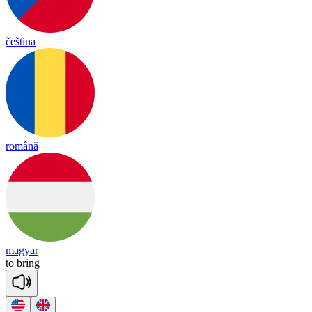
čeština
română
magyar
to
bring