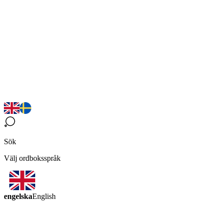
Sök
Välj ordboksspråk
engelska
English