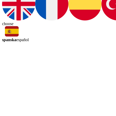
choose
spanska
español