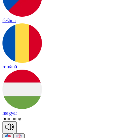
čeština
română
magyar
bri
mming