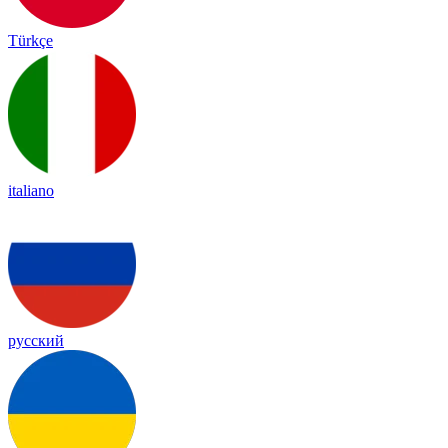
Türkçe
italiano
русский