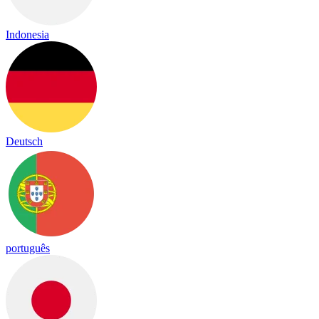
Indonesia
Deutsch
português