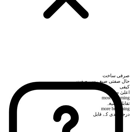
صرفی ساخت
حال صفتی صیغے سے صفت
کیفی
اعلیٰ صیغہ
most brimming
تقابلی صیغہ
more brimming
درجہ بندی کے قابل