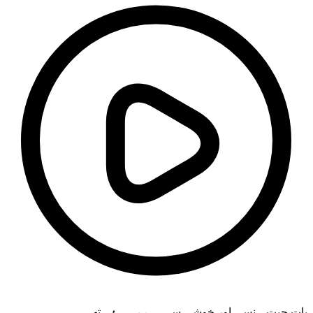
بات چیت ہنسی اور خوشی سے
بھری ہوئی
تھی۔