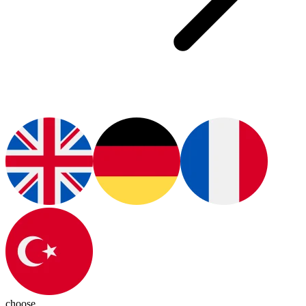
choose