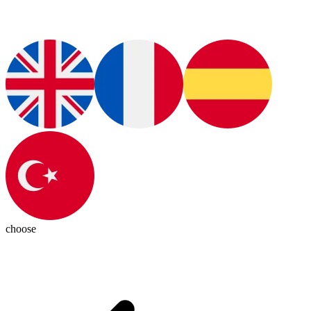
choose