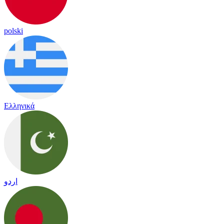
polski
Ελληνικά
اردو