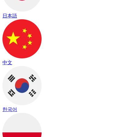
日本語
中文
한국어