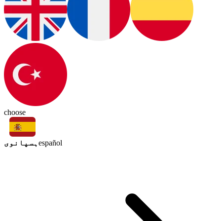
choose
ہسپانوی
español