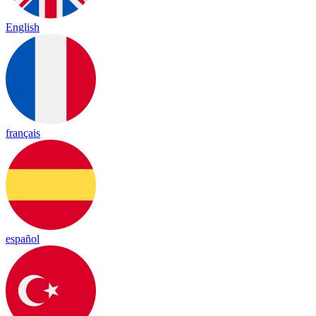
English
français
español