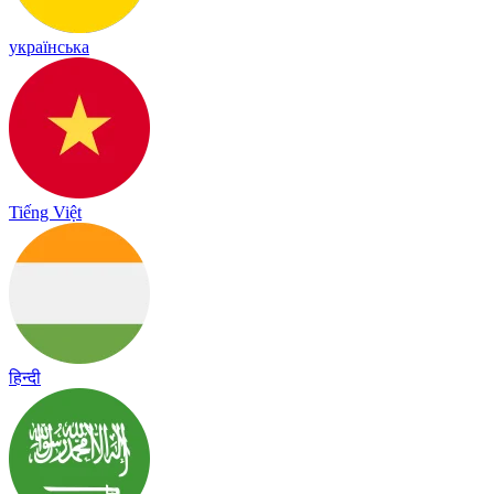
українська
Tiếng Việt
हिन्दी