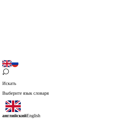
Искать
Выберите язык словаря
английский
English