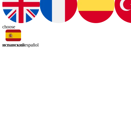
choose
испанский
español