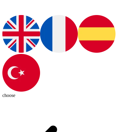
choose