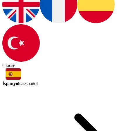
choose
İspanyolca
español