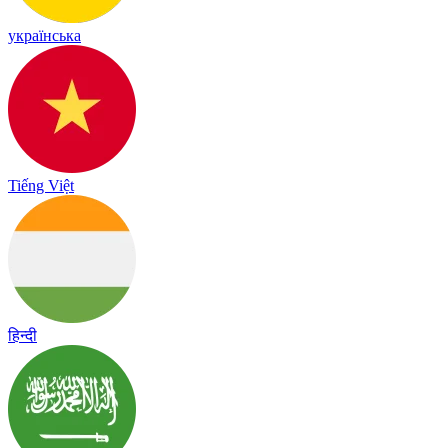
українська
Tiếng Việt
हिन्दी