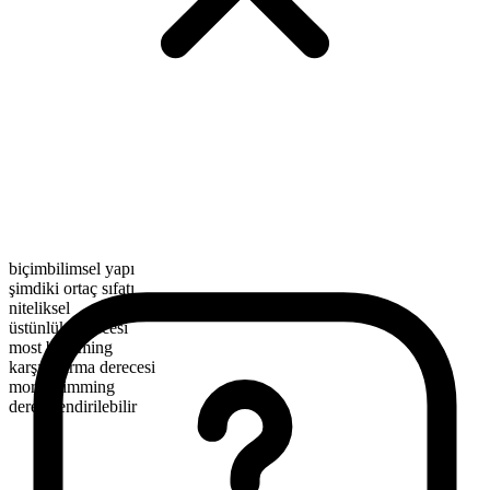
biçimbilimsel yapı
şimdiki ortaç sıfatı
niteliksel
üstünlük derecesi
most brimming
karşılaştırma derecesi
more brimming
derecelendirilebilir