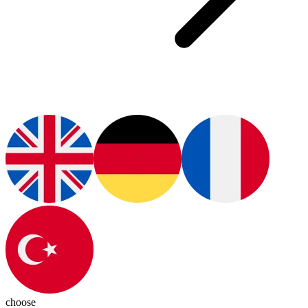
choose