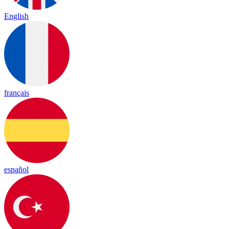
English
français
español