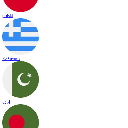
polski
Ελληνικά
اردو