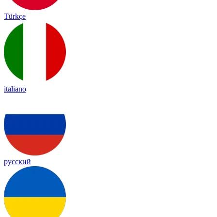
Türkçe
italiano
русский