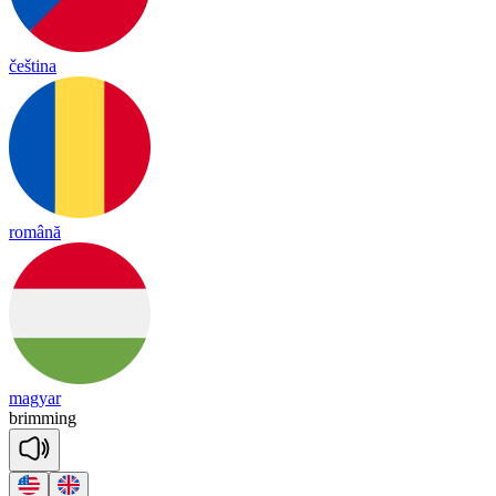
čeština
română
magyar
bri
mming