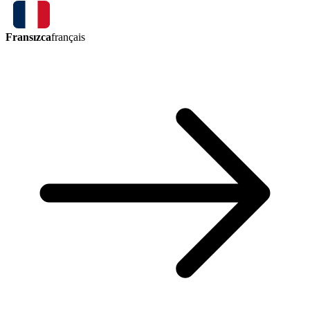
Fransızca
français