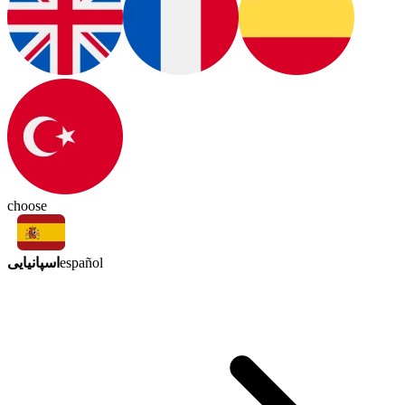
choose
اسپانیایی
español