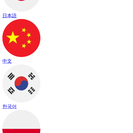
日本語
中文
한국어