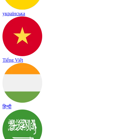
українська
Tiếng Việt
हिन्दी