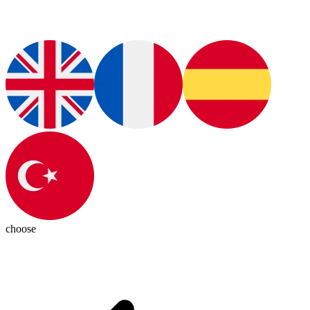
choose