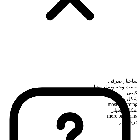
ساختار صرفی
صفتِ وجه وصفی حال
کیفی
شکل عالی
most brimming
شکل تفضیلی
more brimming
درجه‌پذیر