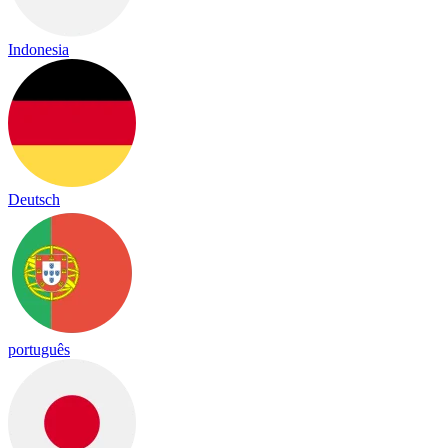
Indonesia
Deutsch
português