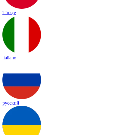
Türkçe
italiano
русский