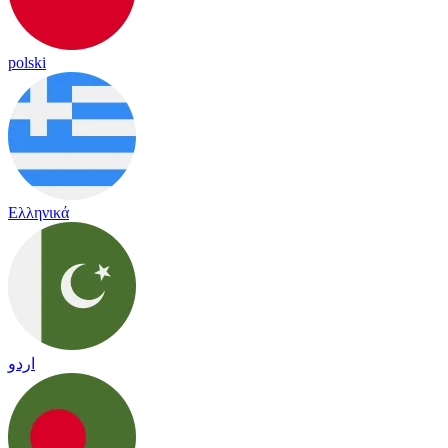
polski
Ελληνικά
اردو