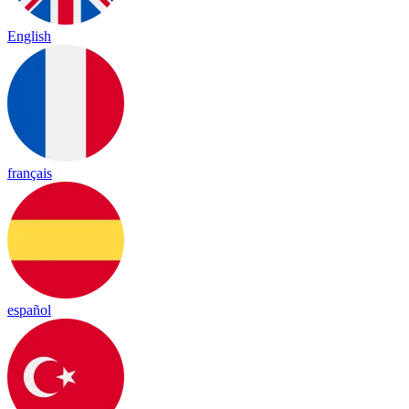
English
français
español