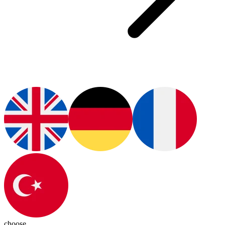
choose