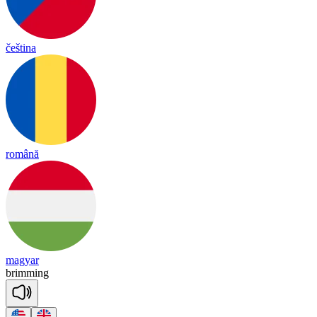
čeština
română
magyar
bri
mming