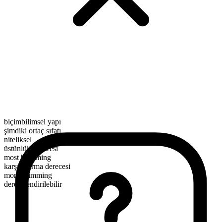
biçimbilimsel yapı
şimdiki ortaç sıfatı
niteliksel
üstünlük derecesi
most brimming
karşılaştırma derecesi
more brimming
derecelendirilebilir