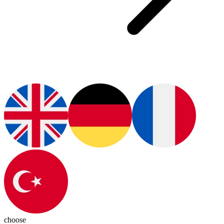
choose