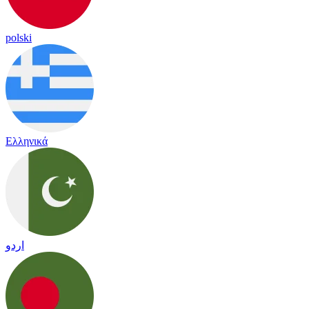
polski
Ελληνικά
اردو