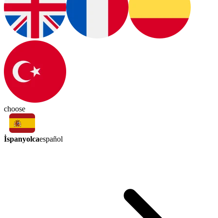
choose
İspanyolca
español