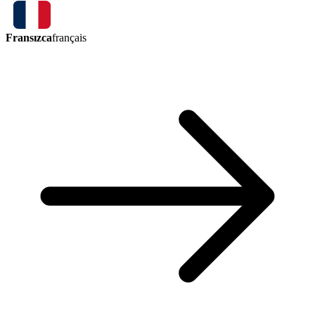
Fransızca
français