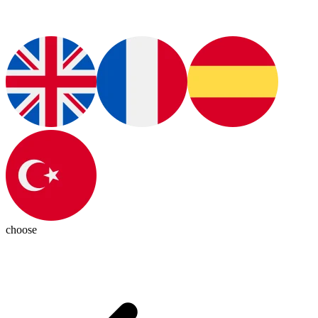
choose