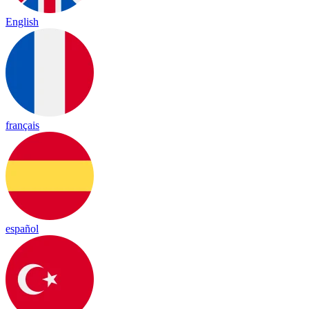
English
français
español