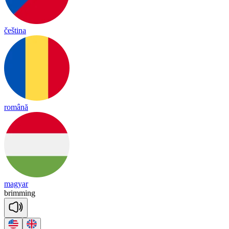
čeština
română
magyar
bri
mming