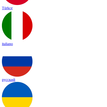
Türkçe
italiano
русский