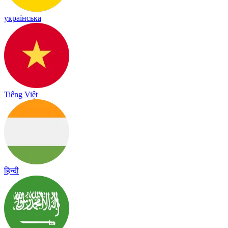
українська
Tiếng Việt
हिन्दी